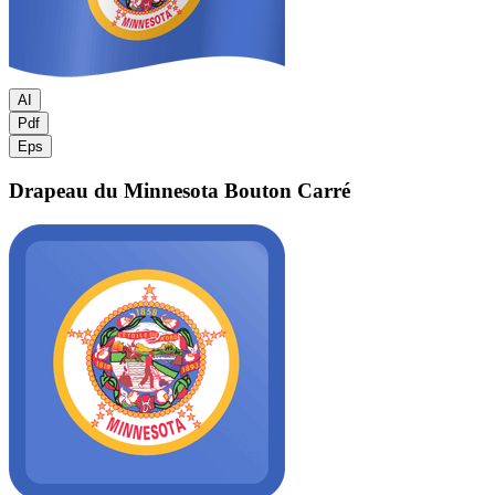
AI
Pdf
Eps
Drapeau du Minnesota
Bouton Carré