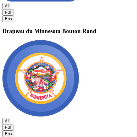
AI
Pdf
Eps
Drapeau du Minnesota
Bouton Rond
AI
Pdf
Eps