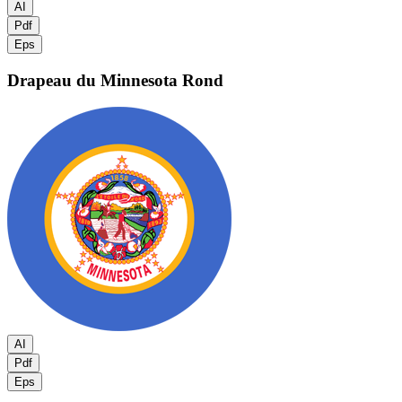
AI
Pdf
Eps
Drapeau du Minnesota
Rond
AI
Pdf
Eps