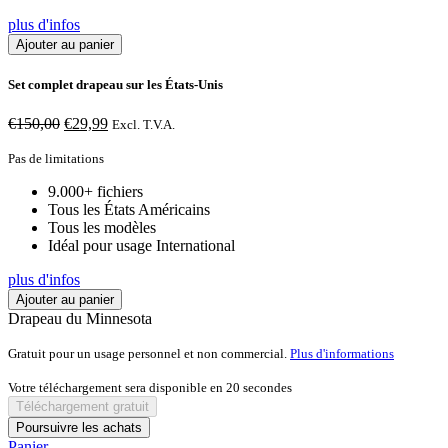
plus d'infos
Ajouter au panier
Set complet drapeau sur les États-Unis
Le
Le
€
150,00
€
29,99
Excl. T.V.A.
prix
prix
initial
actuel
Pas de limitations
était :
est :
9.000+ fichiers
€150,00.
€29,99.
Tous les États Américains
Tous les modèles
Idéal pour usage International
plus d'infos
Ajouter au panier
Drapeau du Minnesota
Gratuit pour un usage personnel et non commercial.
Plus d'informations
Votre téléchargement sera disponible en
20
secondes
Téléchargement gratuit
Poursuivre les achats
Panier