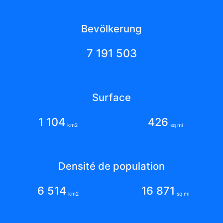
Bevölkerung
7 191 503
Surface
1 104
426
km2
sq mi
Densité de population
6 514
16 871
km2
sq mi