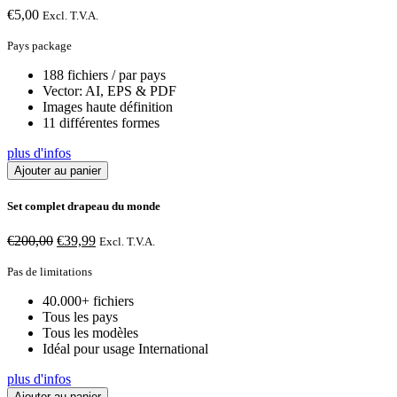
€
5,00
Excl. T.V.A.
Pays package
188 fichiers / par pays
Vector: AI, EPS & PDF
Images haute définition
11 différentes formes
plus d'infos
Ajouter au panier
Set complet drapeau du monde
Le
Le
€
200,00
€
39,99
Excl. T.V.A.
prix
prix
initial
actuel
Pas de limitations
était :
est :
40.000+ fichiers
€200,00.
€39,99.
Tous les pays
Tous les modèles
Idéal pour usage International
plus d'infos
Ajouter au panier