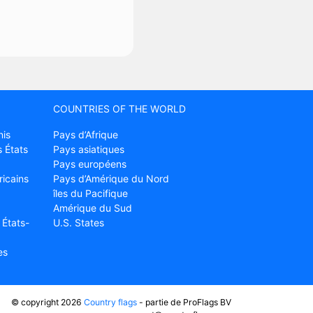
COUNTRIES OF THE WORLD
nis
Pays d’Afrique
 États
Pays asiatiques
Pays européens
ricains
Pays d’Amérique du Nord
îles du Pacifique
Amérique du Sud
 États-
U.S. States
es
© copyright 2026
Country flags
- partie de ProFlags BV