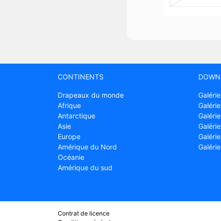
CONTINENTS
DOWN
Drapeaux du monde
Galérie
Afrique
Galérie
Antarctique
Galérie
Asie
Galérie
Europe
Galéri
Amérique du Nord
Galéri
Océanie
Amérique du sud
Contrat de licence