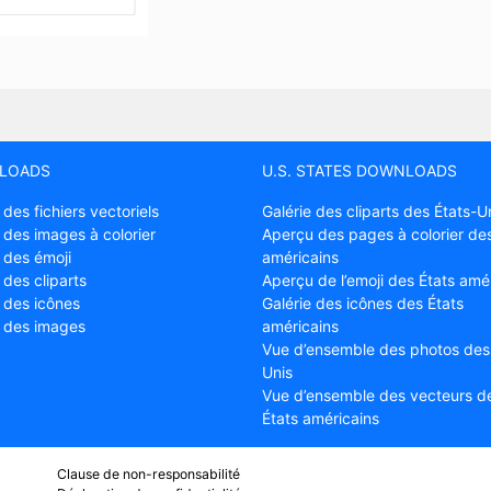
LOADS
U.S. STATES DOWNLOADS
 des fichiers vectoriels
Galérie des cliparts des États-U
 des images à colorier
Aperçu des pages à colorier des
 des émoji
américains
 des cliparts
Aperçu de l’emoji des États amé
e des icônes
Galérie des icônes des États
e des images
américains
Vue d’ensemble des photos des
Unis
Vue d’ensemble des vecteurs d
États américains
Clause de non-responsabilité