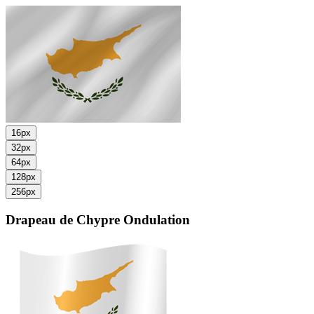
16px
32px
64px
128px
256px
Drapeau de Chypre
Ondulation