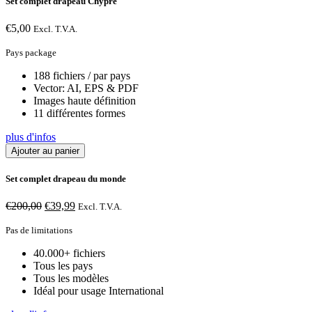
Set complet drapeau Chypre
€
5,00
Excl. T.V.A.
Pays package
188 fichiers / par pays
Vector: AI, EPS & PDF
Images haute définition
11 différentes formes
plus d'infos
Ajouter au panier
Set complet drapeau du monde
Le
Le
€
200,00
€
39,99
Excl. T.V.A.
prix
prix
initial
actuel
Pas de limitations
était :
est :
40.000+ fichiers
€200,00.
€39,99.
Tous les pays
Tous les modèles
Idéal pour usage International