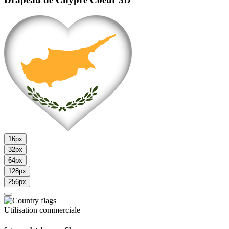
16px
32px
64px
128px
256px
Utilisation commerciale