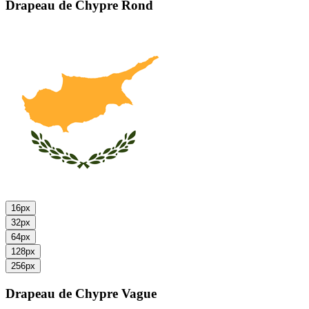
Drapeau de Chypre
Rond
16px
32px
64px
128px
256px
Drapeau de Chypre
Vague