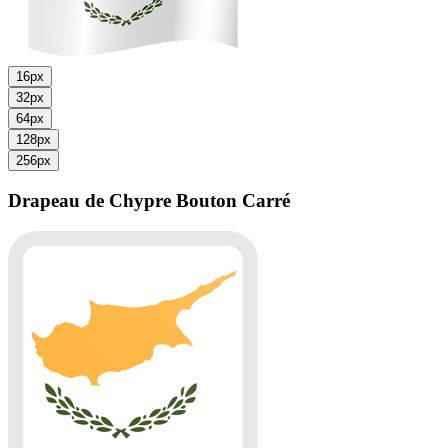
16px
32px
64px
128px
256px
Drapeau de Chypre
Bouton Carré