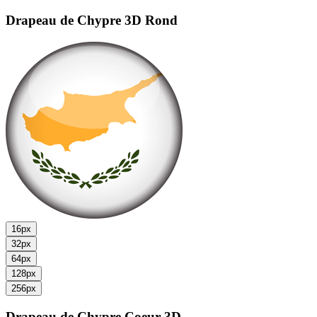
Drapeau de Chypre
3D Rond
16px
32px
64px
128px
256px
Drapeau de Chypre
Coeur 3D