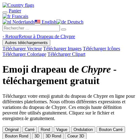
Panier
Français
Nederlands
English
Deutsch
‹
Retour
Retour à Drapeau de Chypre
Autres téléchargements
Télécharger Vecteur
Télécharger Images
Télécharger Icônes
Télécharger Coloriage
Télécharger Clipart
Emoji drapeau de
Chypre
-
téléchargement gratuit
Téléchargez votre emoji gratuit du drapeau de Chypre en ligne pour
différentes plateformes. Nous offrons différentes expressions et
variations du drapeau de Chypre. Ces emojis haute définition
peuvent être utilisés gratuitement. Cliquez sur le fichier et
enregistrez-le gratuitement.
Original
Carré
Rond
Vague
Ondulation
Bouton Carré
Bouton Rond
3D
3D Rond
Coeur 3D