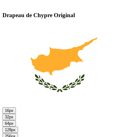
Drapeau de Chypre
Original
16px
32px
64px
128px
256px