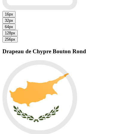
16px
32px
64px
128px
256px
Drapeau de Chypre
Bouton Rond