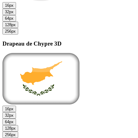
16px
32px
64px
128px
256px
Drapeau de Chypre
3D
16px
32px
64px
128px
256px