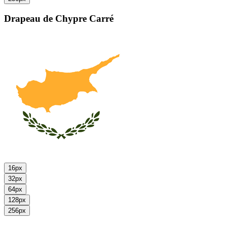
Drapeau de Chypre
Carré
16px
32px
64px
128px
256px