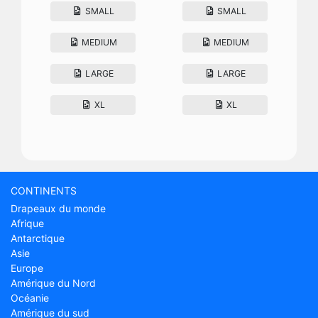
SMALL
SMALL
MEDIUM
MEDIUM
LARGE
LARGE
XL
XL
CONTINENTS
Drapeaux du monde
Afrique
Antarctique
Asie
Europe
Amérique du Nord
Océanie
Amérique du sud