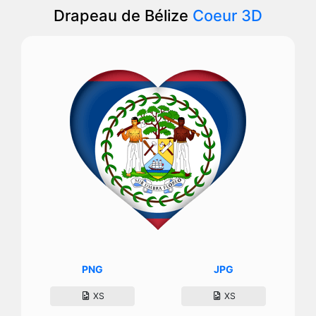
Drapeau de Bélize
Coeur 3D
PNG
JPG
XS
XS