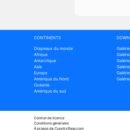
CONTINENTS
DOWN
Drapeaux du monde
Galérie
Afrique
Galérie
Antarctique
Galérie
Asie
Galérie
Europe
Galéri
Amérique du Nord
Galéri
Océanie
Amérique du sud
Contrat de licence
Conditions générales
À propos de Countryflags.com