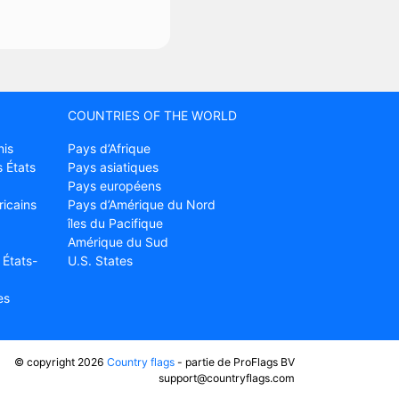
COUNTRIES OF THE WORLD
nis
Pays d’Afrique
 États
Pays asiatiques
Pays européens
ricains
Pays d’Amérique du Nord
îles du Pacifique
Amérique du Sud
 États-
U.S. States
es
© copyright 2026
Country flags
- partie de ProFlags BV
support@countryflags.com