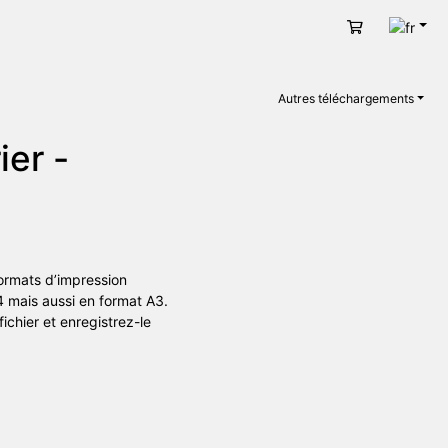
Fran
Panier
Autres téléchargements
ier -
formats d’impression
4 mais aussi en format A3.
ichier et enregistrez-le