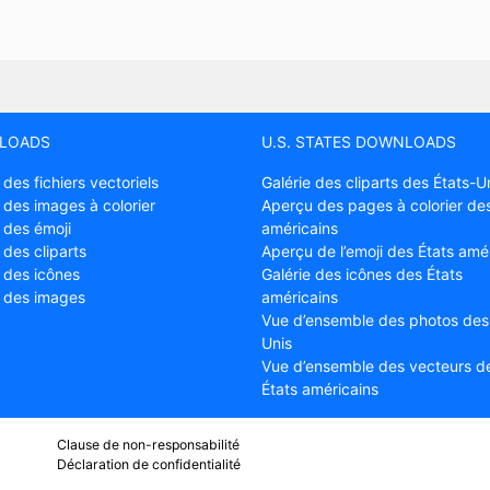
LOADS
U.S. STATES DOWNLOADS
 des fichiers vectoriels
Galérie des cliparts des États-U
 des images à colorier
Aperçu des pages à colorier des
 des émoji
américains
 des cliparts
Aperçu de l’emoji des États amé
e des icônes
Galérie des icônes des États
e des images
américains
Vue d’ensemble des photos des
Unis
Vue d’ensemble des vecteurs d
États américains
Clause de non-responsabilité
Déclaration de confidentialité