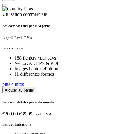
Utilisation commerciale
Set complet drapeau Algérie
€
5,00
Excl. T.V.A.
Pays package
188 fichiers / par pays
Vector: AI, EPS & PDF
Images haute définition
11 différentes formes
plus d'infos
Ajouter au panier
Set complet drapeau du monde
Le
Le
€
200,00
€
39,99
Excl. T.V.A.
prix
prix
initial
actuel
Pas de limitations
était :
est :