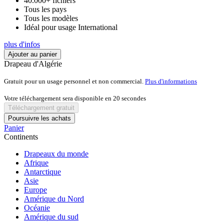
40.000+ fichiers
€200,00.
€39,99.
Tous les pays
Tous les modèles
Idéal pour usage International
plus d'infos
Ajouter au panier
Drapeau d'Algérie
Gratuit pour un usage personnel et non commercial.
Plus d'informations
Votre téléchargement sera disponible en
20
secondes
Téléchargement gratuit
Poursuivre les achats
Panier
Continents
Drapeaux du monde
Afrique
Antarctique
Asie
Europe
Amérique du Nord
Océanie
Amérique du sud