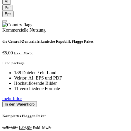
AI
Pdf
Eps
Kommerzielle Nutzung
die Central-Zentralafrikanische Republik Flagge Paket
€
5,00
Exkl. MwSt
Land package
188 Dateien / ein Land
Vektor: AI, EPS und PDF
Hochauflösende Bilder
11 verschiedene Formate
mehr Infos
In den Warenkorb
Komplettes Flaggen Paket
Ursprünglicher
Aktueller
€
200,00
€
39,99
Exkl. MwSt