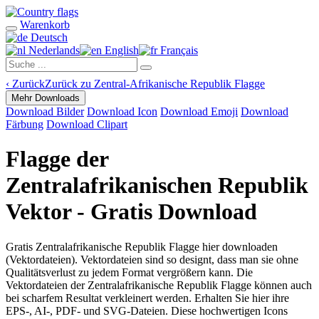
Warenkorb
Deutsch
Nederlands
English
Français
‹
Zurück
Zurück zu Zentral-Afrikanische Republik Flagge
Mehr Downloads
Download Bilder
Download Icon
Download Emoji
Download
Färbung
Download Clipart
Flagge der
Zentralafrikanischen Republik
Vektor - Gratis Download
Gratis Zentralafrikanische Republik Flagge hier downloaden
(Vektordateien). Vektordateien sind so designt, dass man sie ohne
Qualitätsverlust zu jedem Format vergrößern kann. Die
Vektordateien der Zentralafrikanische Republik Flagge können auch
bei scharfem Resultat verkleinert werden. Erhalten Sie hier ihre
EPS-, AI-, PDF- und SVG-Dateien. Diese hochwertigen Icons