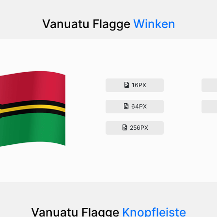
Vanuatu Flagge
Winken
16PX
64PX
256PX
Vanuatu Flagge
Knopfleiste