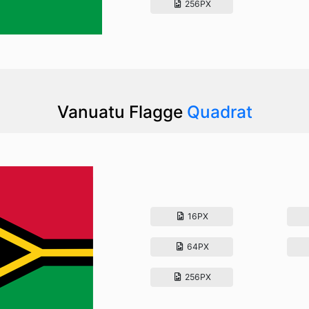
256PX
Vanuatu Flagge
Quadrat
16PX
64PX
256PX