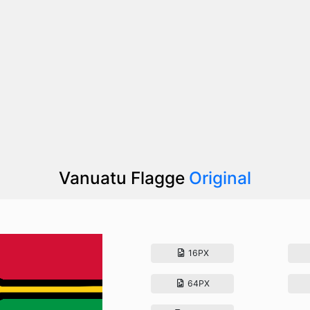
Vanuatu Flagge
Original
16PX
64PX