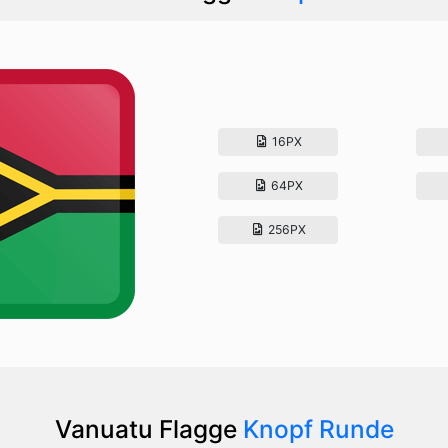
16PX
64PX
256PX
Vanuatu Flagge
Knopf Runde