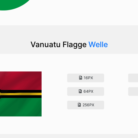
Vanuatu Flagge
Welle
16PX
64PX
256PX