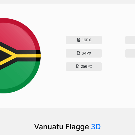
16PX
64PX
256PX
Vanuatu Flagge
3D