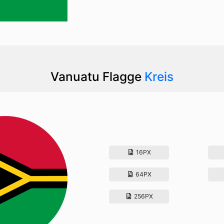
Vanuatu Flagge
Kreis
16PX
64PX
256PX