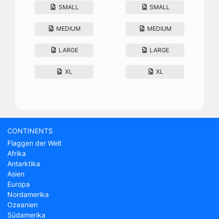
SMALL
SMALL
MEDIUM
MEDIUM
LARGE
LARGE
XL
XL
CONTINENTS
Flaggen der Welt
Afrika
Antarktika
Asien
Europa
Nordamerika
Ozeanien
Südamerika