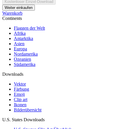
Kostenloser Einzel-Download
Weiter einkaufen
Warenkorb
Continents
Flaggen der Welt
Afrika
Antarktika
Asien
Europa
Nordamerika
Ozeanien
Südamerika
Downloads
Vektor
Färbung
Emoji
Clip art
Ikonen
Bilderübersicht
U.S. States Downloads