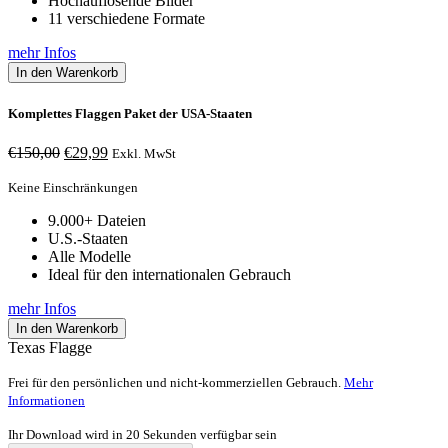
Hochauflösende Bilder
11 verschiedene Formate
mehr Infos
In den Warenkorb
Komplettes Flaggen Paket der USA-Staaten
Ursprünglicher
Aktueller
€
150,00
€
29,99
Exkl. MwSt
Preis
Preis
war:
ist:
Keine Einschränkungen
€150,00
€29,99.
9.000+ Dateien
U.S.-Staaten
Alle Modelle
Ideal für den internationalen Gebrauch
mehr Infos
In den Warenkorb
Texas Flagge
Frei für den persönlichen und nicht-kommerziellen Gebrauch.
Mehr
Informationen
Ihr Download wird in
20
Sekunden verfügbar sein