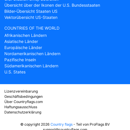
Übersicht über der Ikonen der U.S. Bundesstaaten
Bilder-Übersicht Staaten US
Vektorübersicht US-Staaten
COUNTRIES OF THE WORLD
Afrikanischen Ländern
Asiatische Länder
Europäische Länder
Nordamerikanischen Ländern
Pazifische Inseln
Südamerikanischen Ländern
U.S. States
Lizenzvereinbarung
Geschäftsbedingungen
Über Countryflags.com
Haftungsausschluss
Datenschutzerklärung
© copyright 2026
Country flags
- Teil von ProFlags BV
support@countryflags.com