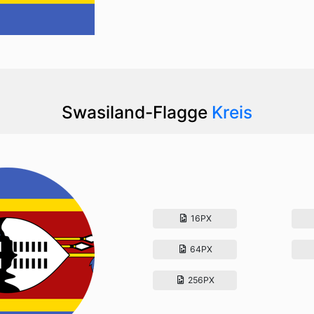
Swasiland-Flagge
Kreis
16PX
64PX
256PX