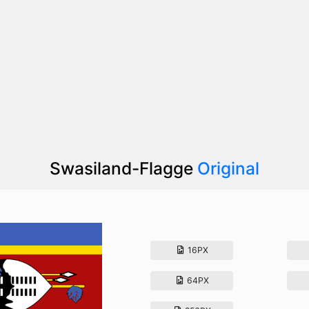
Swasiland-Flagge
Original
16PX
64PX