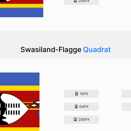
256PX
Swasiland-Flagge
Quadrat
16PX
64PX
256PX