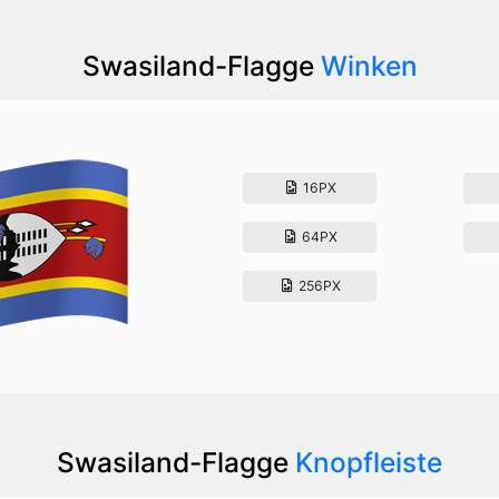
Swasiland-Flagge
Winken
16PX
64PX
256PX
Swasiland-Flagge
Knopfleiste