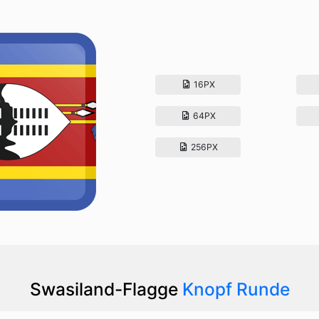
16PX
64PX
256PX
Swasiland-Flagge
Knopf Runde