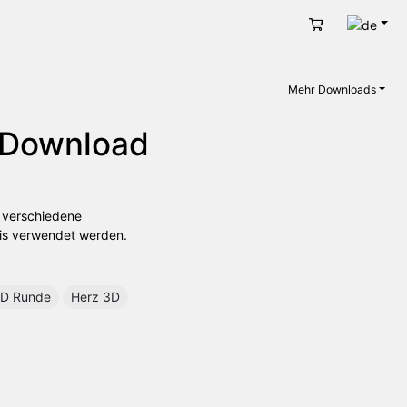
Deut
Warenkorb
Mehr Downloads
s Download
n verschiedene
tis verwendet werden.
D Runde
Herz 3D