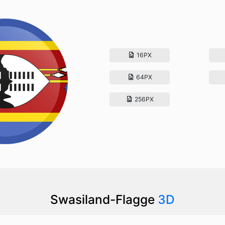
16PX
64PX
256PX
Swasiland-Flagge
3D