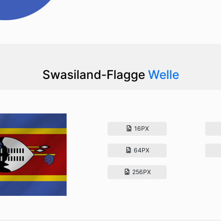
Swasiland-Flagge
Welle
16PX
64PX
256PX