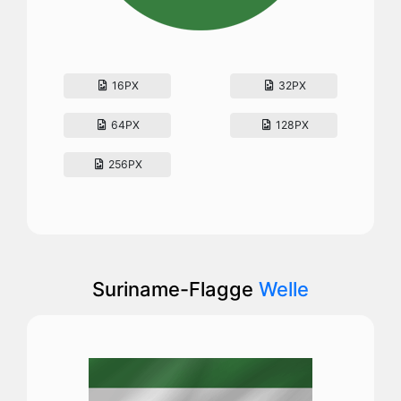
16PX
32PX
64PX
128PX
256PX
Suriname-Flagge
Welle