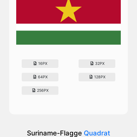
16PX
32PX
64PX
128PX
256PX
Suriname-Flagge
Quadrat