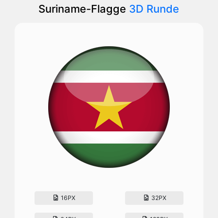
Suriname-Flagge
3D Runde
16PX
32PX