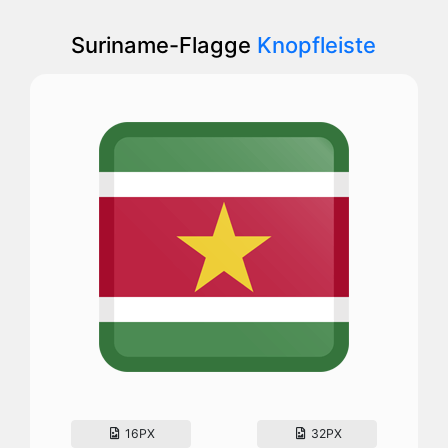
Suriname-Flagge
Knopfleiste
16PX
32PX