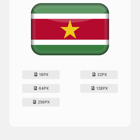
16PX
32PX
64PX
128PX
256PX