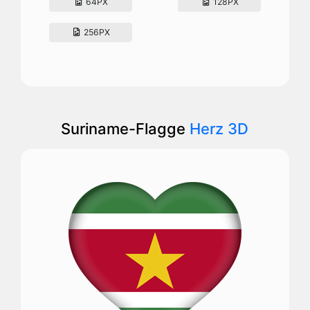
64PX
128PX
256PX
Suriname-Flagge
Herz 3D