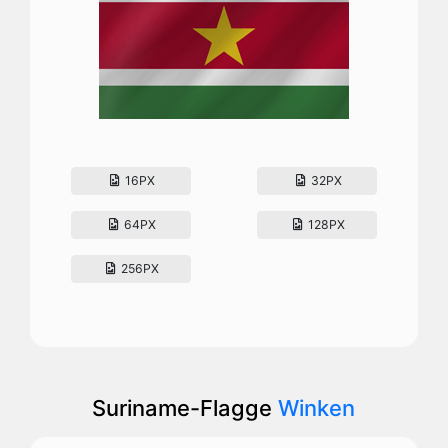
16PX
32PX
64PX
128PX
256PX
Suriname-Flagge
Winken