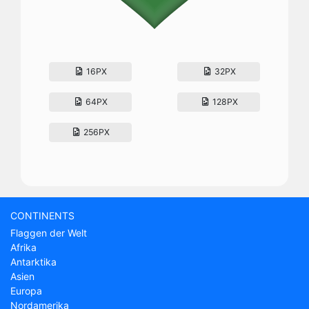
16PX
32PX
64PX
128PX
256PX
CONTINENTS
Flaggen der Welt
Afrika
Antarktika
Asien
Europa
Nordamerika