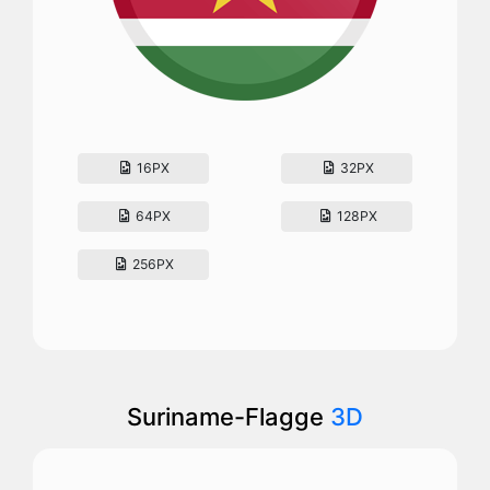
16PX
32PX
64PX
128PX
256PX
Suriname-Flagge
3D