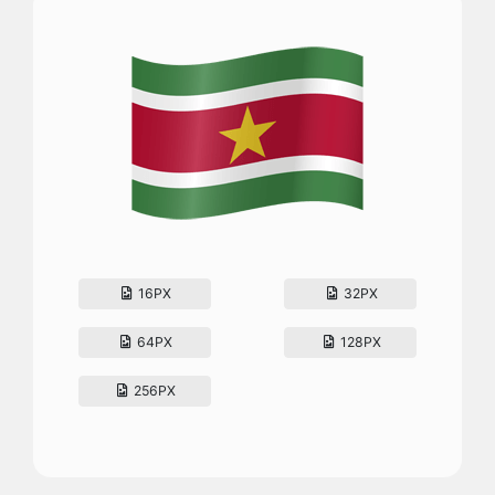
16PX
32PX
64PX
128PX
256PX