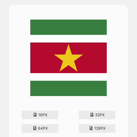
16PX
32PX
64PX
128PX