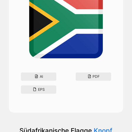
AI
PDF
EPS
Südafrikanische Flagge
Knopf