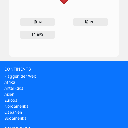
AI
PDF
EPS
CONTINENTS
Flaggen der Welt
Afrika
Antarktika
Asien
Europa
Nordamerika
Ozeanien
Südamerika