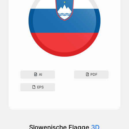
AI
PDF
EPS
Slowenische Flagge
3D