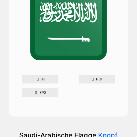
AI
PDF
EPS
Saudi-Arabische Flagge
Knopf