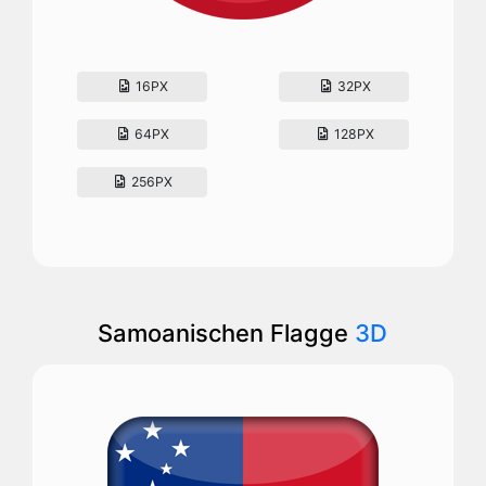
16PX
32PX
64PX
128PX
256PX
Samoanischen Flagge
3D