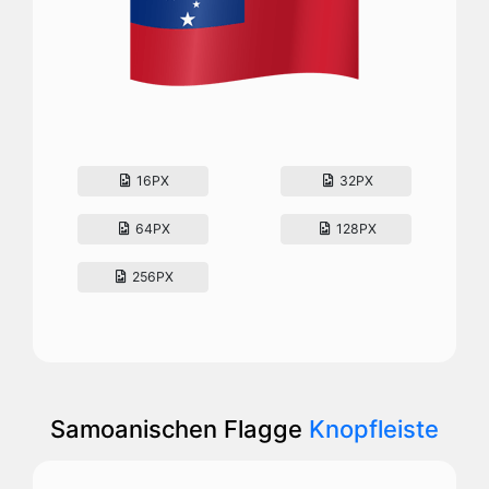
16PX
32PX
64PX
128PX
256PX
Samoanischen Flagge
Knopfleiste