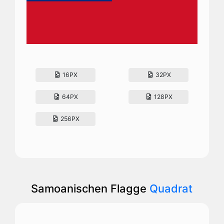
16PX
32PX
64PX
128PX
256PX
Samoanischen Flagge
Quadrat