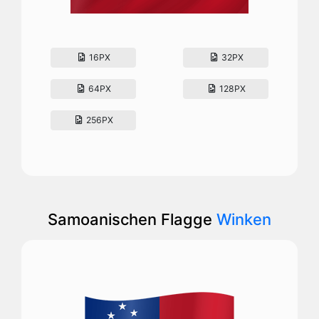
16PX
32PX
64PX
128PX
256PX
Samoanischen Flagge
Winken