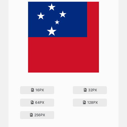
16PX
32PX
64PX
128PX
256PX