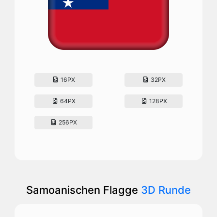
16PX
32PX
64PX
128PX
256PX
Samoanischen Flagge
3D Runde