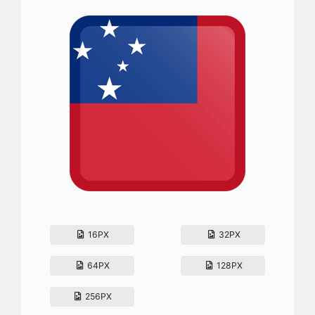
16PX
32PX
64PX
128PX
256PX