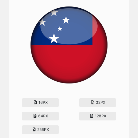
16PX
32PX
64PX
128PX
256PX