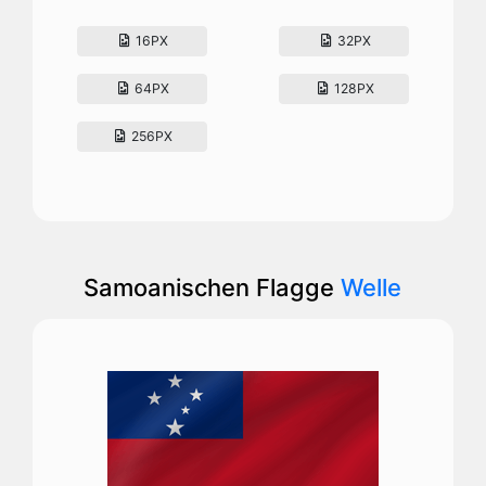
16PX
32PX
64PX
128PX
256PX
Samoanischen Flagge
Welle