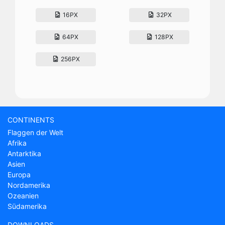
16PX
32PX
64PX
128PX
256PX
CONTINENTS
Flaggen der Welt
Afrika
Antarktika
Asien
Europa
Nordamerika
Ozeanien
Südamerika
DOWNLOADS