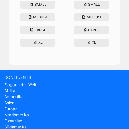
SMALL
SMALL
MEDIUM
MEDIUM
LARGE
LARGE
XL
XL
CONTINENTS
Flaggen der Welt
Afrika
Antarktika
Asien
Europa
Nordamerika
Ozeanien
Südamerika