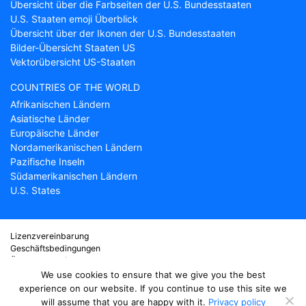
Übersicht über die Farbseiten der U.S. Bundesstaaten
U.S. Staaten emoji Überblick
Übersicht über der Ikonen der U.S. Bundesstaaten
Bilder-Übersicht Staaten US
Vektorübersicht US-Staaten
COUNTRIES OF THE WORLD
Afrikanischen Ländern
Asiatische Länder
Europäische Länder
Nordamerikanischen Ländern
Pazifische Inseln
Südamerikanischen Ländern
U.S. States
Lizenzvereinbarung
Geschäftsbedingungen
Über Countryflags.com
Haftungsausschluss
We use cookies to ensure that we give you the best
Datenschutzerklärung
experience on our website. If you continue to use this site we
will assume that you are happy with it.
Privacy policy