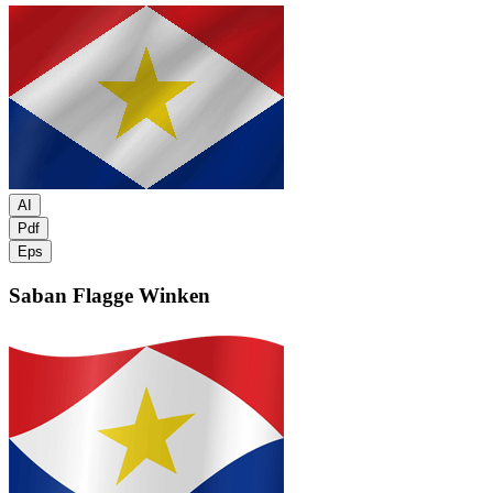
AI
Pdf
Eps
Saban Flagge
Winken