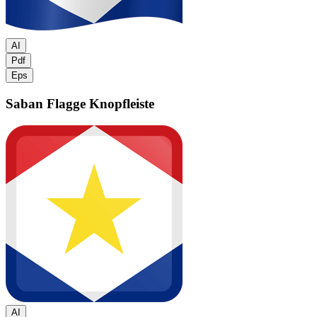
AI
Pdf
Eps
Saban Flagge
Knopfleiste
AI