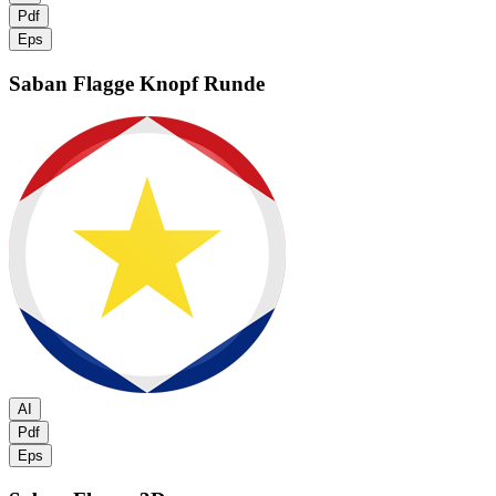
Pdf
Eps
Saban Flagge
Knopf Runde
AI
Pdf
Eps