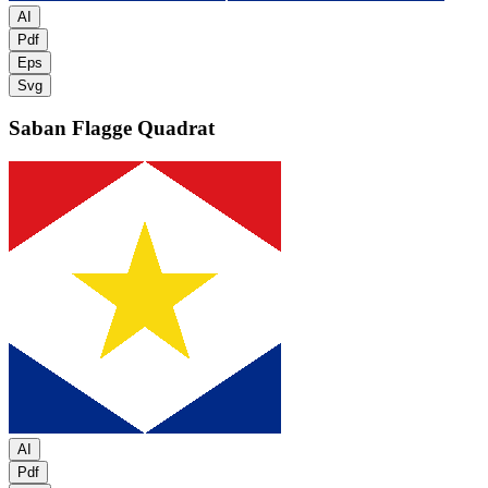
AI
Pdf
Eps
Svg
Saban Flagge
Quadrat
AI
Pdf