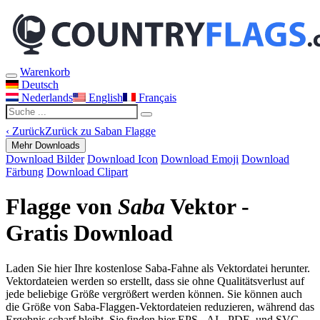
Warenkorb
Deutsch
Nederlands
English
Français
‹
Zurück
Zurück zu Saban Flagge
Mehr Downloads
Download Bilder
Download Icon
Download Emoji
Download
Färbung
Download Clipart
Flagge von
Saba
Vektor -
Gratis Download
Laden Sie hier Ihre kostenlose Saba-Fahne als Vektordatei herunter.
Vektordateien werden so erstellt, dass sie ohne Qualitätsverlust auf
jede beliebige Größe vergrößert werden können. Sie können auch
die Größe von Saba-Flaggen-Vektordateien reduzieren, während das
Ergebnis scharf bleibt. Sie finden hier EPS-, AI-, PDF- und SVG-