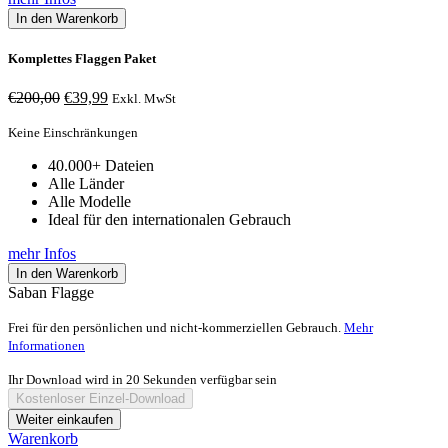
In den Warenkorb
Komplettes Flaggen Paket
Ursprünglicher
Aktueller
€
200,00
€
39,99
Exkl. MwSt
Preis
Preis
war:
ist:
Keine Einschränkungen
€200,00
€39,99.
40.000+ Dateien
Alle Länder
Alle Modelle
Ideal für den internationalen Gebrauch
mehr Infos
In den Warenkorb
Saban Flagge
Frei für den persönlichen und nicht-kommerziellen Gebrauch.
Mehr
Informationen
Ihr Download wird in
20
Sekunden verfügbar sein
Kostenloser Einzel-Download
Weiter einkaufen
Warenkorb