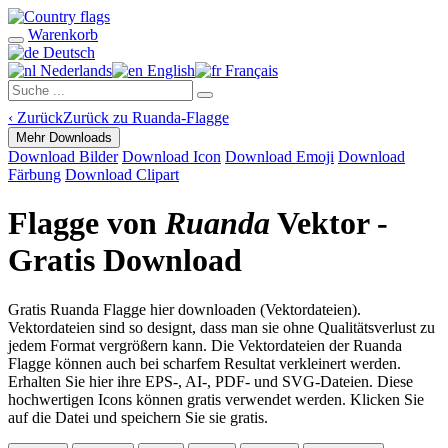
Warenkorb
Deutsch
Nederlands
English
Français
‹
Zurück
Zurück zu Ruanda-Flagge
Mehr Downloads
Download Bilder
Download Icon
Download Emoji
Download
Färbung
Download Clipart
Flagge von
Ruanda
Vektor -
Gratis Download
Gratis Ruanda Flagge hier downloaden (Vektordateien).
Vektordateien sind so designt, dass man sie ohne Qualitätsverlust zu
jedem Format vergrößern kann. Die Vektordateien der Ruanda
Flagge können auch bei scharfem Resultat verkleinert werden.
Erhalten Sie hier ihre EPS-, AI-, PDF- und SVG-Dateien. Diese
hochwertigen Icons können gratis verwendet werden. Klicken Sie
auf die Datei und speichern Sie sie gratis.