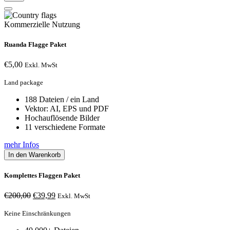
Kommerzielle Nutzung
Ruanda Flagge Paket
€
5,00
Exkl. MwSt
Land package
188 Dateien / ein Land
Vektor: AI, EPS und PDF
Hochauflösende Bilder
11 verschiedene Formate
mehr Infos
In den Warenkorb
Komplettes Flaggen Paket
Ursprünglicher
Aktueller
€
200,00
€
39,99
Exkl. MwSt
Preis
Preis
war:
ist:
Keine Einschränkungen
€200,00
€39,99.