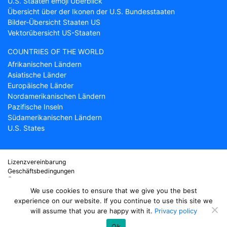
U.S. Staaten emoji Überblick
Übersicht über der Ikonen der U.S. Bundesstaaten
Bilder-Übersicht Staaten US
Vektorübersicht US-Staaten
COUNTRIES OF THE WORLD
Afrikanischen Ländern
Asiatische Länder
Europäische Länder
Nordamerikanischen Ländern
Pazifische Inseln
Südamerikanischen Ländern
U.S. States
Lizenzvereinbarung
Geschäftsbedingungen
Über Countryflags.com
Haftungsausschluss
We use cookies to ensure that we give you the best
Datenschutzerklärung
experience on our website. If you continue to use this site we
will assume that you are happy with it.
Privacy policy
© copyright 2026
Country flags
- Teil von ProFlags BV
Ok