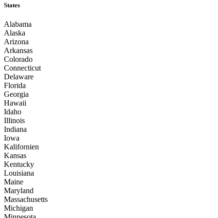
States
Alabama
Alaska
Arizona
Arkansas
Colorado
Connecticut
Delaware
Florida
Georgia
Hawaii
Idaho
Illinois
Indiana
Iowa
Kalifornien
Kansas
Kentucky
Louisiana
Maine
Maryland
Massachusetts
Michigan
Minnesota