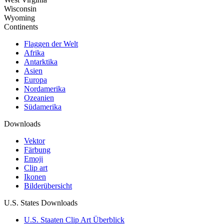
Wisconsin
Wyoming
Continents
Flaggen der Welt
Afrika
Antarktika
Asien
Europa
Nordamerika
Ozeanien
Südamerika
Downloads
Vektor
Färbung
Emoji
Clip art
Ikonen
Bilderübersicht
U.S. States Downloads
U.S. Staaten Clip Art Überblick