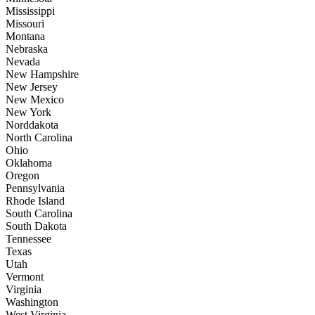
Mississippi
Missouri
Montana
Nebraska
Nevada
New Hampshire
New Jersey
New Mexico
New York
Norddakota
North Carolina
Ohio
Oklahoma
Oregon
Pennsylvania
Rhode Island
South Carolina
South Dakota
Tennessee
Texas
Utah
Vermont
Virginia
Washington
West Virginia