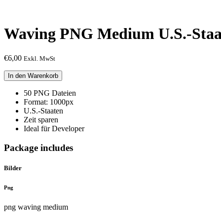
Waving PNG Medium U.S.-Staat
€
6,00
Exkl. MwSt
Waving
In den Warenkorb
PNG
Medium
50 PNG Dateien
U.S.-
Format: 1000px
Staaten
U.S.-Staaten
Flaggen
Zeit sparen
Paket
Ideal für Developer
Menge
Package includes
Bilder
Png
png waving medium