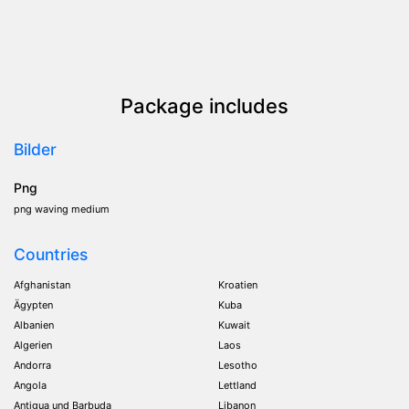
Package includes
Bilder
Png
png waving medium
Countries
Afghanistan
Kroatien
Ägypten
Kuba
Albanien
Kuwait
Algerien
Laos
Andorra
Lesotho
Angola
Lettland
Antigua und Barbuda
Libanon