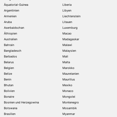
Äquatorial-Guinea
Liberia
Argentinien
Libyen
Armenien
Liechtenstein
Aruba
Litauen
Aserbaidschan
Luxemburg
Äthiopien
Macao
Australien
Madagaskar
Bahrain
Malawi
Bangladesch
Malaysien
Barbados
Mali
Belarus
Malta
Belgien
Marokko
Belize
Mauretanien
Benin
Mauritius
Bhutan
Mexiko
Bolivien
Monaco
Bonaire
Mongolei
Bosnien und Herzegowina
Montenegro
Botswana
Mosambik
Brasilien
Myanmar