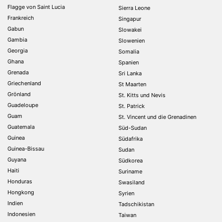
Flagge von Saint Lucia
Sierra Leone
Frankreich
Singapur
Gabun
Slowakei
Gambia
Slowenien
Georgia
Somalia
Ghana
Spanien
Grenada
Sri Lanka
Griechenland
St Maarten
Grönland
St. Kitts und Nevis
Guadeloupe
St. Patrick
Guam
St. Vincent und die Grenadinen
Guatemala
Süd-Sudan
Guinea
Südafrika
Guinea-Bissau
Sudan
Guyana
Südkorea
Haiti
Suriname
Honduras
Swasiland
Hongkong
Syrien
Indien
Tadschikistan
Indonesien
Taiwan