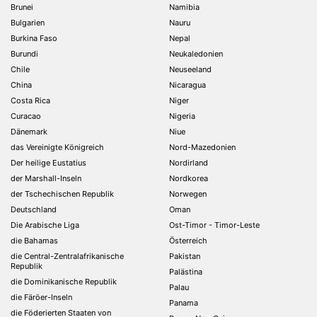
Brunei
Namibia
Bulgarien
Nauru
Burkina Faso
Nepal
Burundi
Neukaledonien
Chile
Neuseeland
China
Nicaragua
Costa Rica
Niger
Curacao
Nigeria
Dänemark
Niue
das Vereinigte Königreich
Nord-Mazedonien
Der heilige Eustatius
Nordirland
der Marshall-Inseln
Nordkorea
der Tschechischen Republik
Norwegen
Deutschland
Oman
Die Arabische Liga
Ost-Timor - Timor-Leste
die Bahamas
Österreich
die Central-Zentralafrikanische
Pakistan
Republik
Palästina
die Dominikanische Republik
Palau
die Färöer-Inseln
Panama
die Föderierten Staaten von