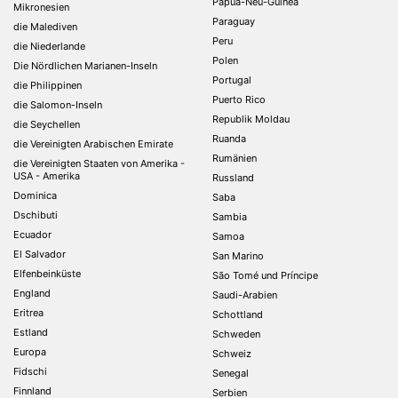
Papua-Neu-Guinea
Mikronesien
Paraguay
die Malediven
Peru
die Niederlande
Polen
Die Nördlichen Marianen-Inseln
Portugal
die Philippinen
Puerto Rico
die Salomon-Inseln
Republik Moldau
die Seychellen
Ruanda
die Vereinigten Arabischen Emirate
Rumänien
die Vereinigten Staaten von Amerika -
USA - Amerika
Russland
Dominica
Saba
Dschibuti
Sambia
Ecuador
Samoa
El Salvador
San Marino
Elfenbeinküste
São Tomé und Príncipe
England
Saudi-Arabien
Eritrea
Schottland
Estland
Schweden
Europa
Schweiz
Fidschi
Senegal
Finnland
Serbien