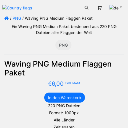
Deut
Warenkorb
/
PNG
/ Waving PNG Medium Flaggen Paket
Ein Waving PNG Medium Paket bestehend aus 220 PNG
Dateien aller Flaggen der Welt
PNG
Waving PNG Medium Flaggen
Paket
€
6,00
Exkl. MwSt
In den Warenkorb
Waving
220 PNG Dateien
PNG
Format: 1000px
Medium
Flaggen
Alle Länder
Paket
Zeit sparen