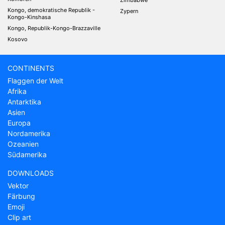
Kongo, demokratische Republik -
Zypern
Kongo-Kinshasa
Kongo, Republik-Kongo-Brazzaville
Kosovo
CONTINENTS
Flaggen der Welt
Afrika
Antarktika
Asien
Europa
Nordamerika
Ozeanien
Südamerika
DOWNLOADS
Vektor
Färbung
Emoji
Clip art