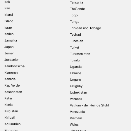
Irak
Tansania
Iran
Thaïlande
Irland
Togo
Island
Tonga
Israel
Trinidad und Tobago
Italien
Tschad
Jamaika
Tunesien
Japan
Turkei
Jemen
Turkmenistan
Jordanien
Tuvalu
Kambodscha
Uganda
Kamerun
Ukraine
Kanada
Ungarn
Kap Verde
Uruguay
Kasachstan
Usbekistan
Katar
Vanuatu
Kenia
Vatikan - der Heilige Stuhl
Kirgistan
Venezuela
Kiribati
Vietnam
Kolumbien
Wales
Komoren
Zimbabwe