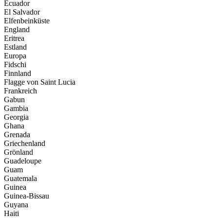
Ecuador
El Salvador
Elfenbeinküste
England
Eritrea
Estland
Europa
Fidschi
Finnland
Flagge von Saint Lucia
Frankreich
Gabun
Gambia
Georgia
Ghana
Grenada
Griechenland
Grönland
Guadeloupe
Guam
Guatemala
Guinea
Guinea-Bissau
Guyana
Haiti