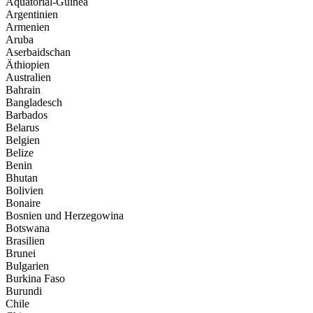
Äquatorial-Guinea
Argentinien
Armenien
Aruba
Aserbaidschan
Äthiopien
Australien
Bahrain
Bangladesch
Barbados
Belarus
Belgien
Belize
Benin
Bhutan
Bolivien
Bonaire
Bosnien und Herzegowina
Botswana
Brasilien
Brunei
Bulgarien
Burkina Faso
Burundi
Chile