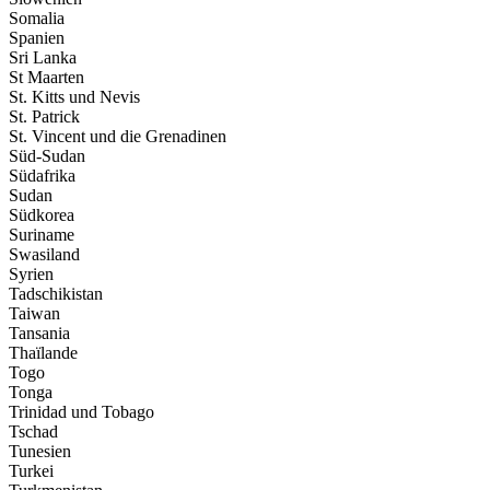
Somalia
Spanien
Sri Lanka
St Maarten
St. Kitts und Nevis
St. Patrick
St. Vincent und die Grenadinen
Süd-Sudan
Südafrika
Sudan
Südkorea
Suriname
Swasiland
Syrien
Tadschikistan
Taiwan
Tansania
Thaïlande
Togo
Tonga
Trinidad und Tobago
Tschad
Tunesien
Turkei