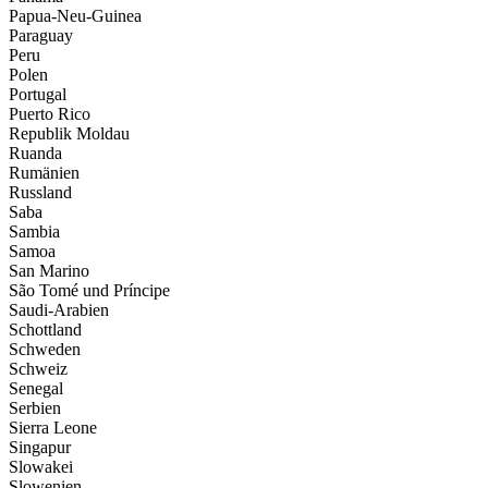
Papua-Neu-Guinea
Paraguay
Peru
Polen
Portugal
Puerto Rico
Republik Moldau
Ruanda
Rumänien
Russland
Saba
Sambia
Samoa
San Marino
São Tomé und Príncipe
Saudi-Arabien
Schottland
Schweden
Schweiz
Senegal
Serbien
Sierra Leone
Singapur
Slowakei
Slowenien