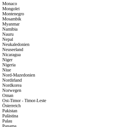
Monaco
Mongolei
Montenegro
Mosambik
Myanmar
Namibia
Nauru
Nepal
Neukaledonien
Neuseeland
Nicaragua
Niger
Nigeria
Niue
Nord-Mazedonien
Nordirland
Nordkorea
Norwegen
Oman
Ost-Timor - Timor-Leste
Österreich
Pakistan
Palästina
Palau
Panama