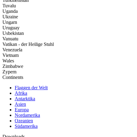
Turkmenistan
Tuvalu
Uganda
Ukraine
Ungarn
Uruguay
Usbekistan
Vanuatu
Vatikan - der Heilige Stuhl
Venezuela
Vietnam
Wales
Zimbabwe
Zypern
Continents
Flaggen der Welt
Afrika
Antarktika
Asien
Europa
Nordamerika
Ozeanien
Südamerika
Downloads