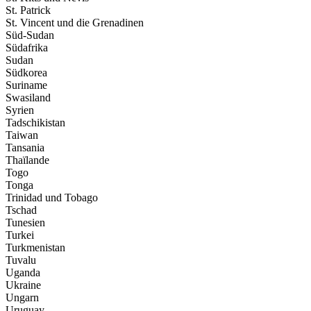
St. Patrick
St. Vincent und die Grenadinen
Süd-Sudan
Südafrika
Sudan
Südkorea
Suriname
Swasiland
Syrien
Tadschikistan
Taiwan
Tansania
Thaïlande
Togo
Tonga
Trinidad und Tobago
Tschad
Tunesien
Turkei
Turkmenistan
Tuvalu
Uganda
Ukraine
Ungarn
Uruguay