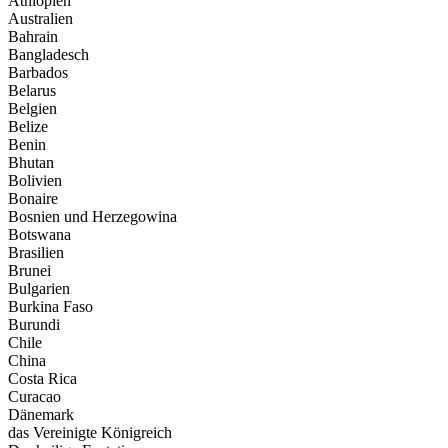
Äthiopien
Australien
Bahrain
Bangladesch
Barbados
Belarus
Belgien
Belize
Benin
Bhutan
Bolivien
Bonaire
Bosnien und Herzegowina
Botswana
Brasilien
Brunei
Bulgarien
Burkina Faso
Burundi
Chile
China
Costa Rica
Curacao
Dänemark
das Vereinigte Königreich