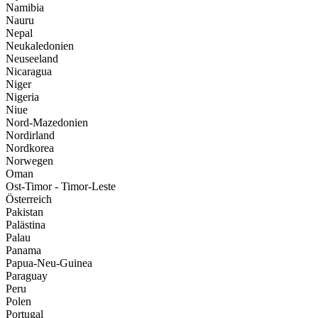
Namibia
Nauru
Nepal
Neukaledonien
Neuseeland
Nicaragua
Niger
Nigeria
Niue
Nord-Mazedonien
Nordirland
Nordkorea
Norwegen
Oman
Ost-Timor - Timor-Leste
Österreich
Pakistan
Palästina
Palau
Panama
Papua-Neu-Guinea
Paraguay
Peru
Polen
Portugal