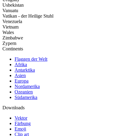
Usbekistan
Vanuatu
Vatikan - der Heilige Stuhl
Venezuela
Vietnam
Wales
Zimbabwe
Zypern
Continents
Flaggen der Welt
Afrika
Antarktika
Asien
Europa
Nordamerika
Ozeanien
Südamerika
Downloads
Vektor
Färbung
Emoji
Clip art