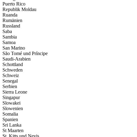
Puerto Rico
Republik Moldau
Ruanda
Rumänien
Russland
Saba
Sambia
Samoa
San Marino
São Tomé und Príncipe
Saudi-Arabien
Schottland
Schweden
Schweiz
Senegal
Serbien
Sierra Leone
Singapur
Slowakei
Slowenien
Somalia
Spanien
Sri Lanka
St Maarten
St. Kitts und Nevis