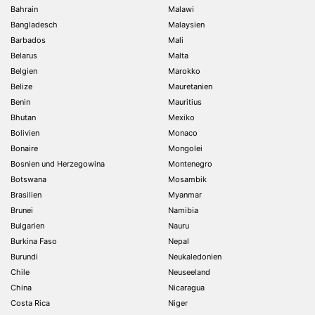
Bahrain
Malawi
Bangladesch
Malaysien
Barbados
Mali
Belarus
Malta
Belgien
Marokko
Belize
Mauretanien
Benin
Mauritius
Bhutan
Mexiko
Bolivien
Monaco
Bonaire
Mongolei
Bosnien und Herzegowina
Montenegro
Botswana
Mosambik
Brasilien
Myanmar
Brunei
Namibia
Bulgarien
Nauru
Burkina Faso
Nepal
Burundi
Neukaledonien
Chile
Neuseeland
China
Nicaragua
Costa Rica
Niger