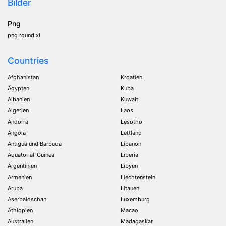
Bilder
Png
png round xl
Countries
Afghanistan
Kroatien
Ägypten
Kuba
Albanien
Kuwait
Algerien
Laos
Andorra
Lesotho
Angola
Lettland
Antigua und Barbuda
Libanon
Äquatorial-Guinea
Liberia
Argentinien
Libyen
Armenien
Liechtenstein
Aruba
Litauen
Aserbaidschan
Luxemburg
Äthiopien
Macao
Australien
Madagaskar