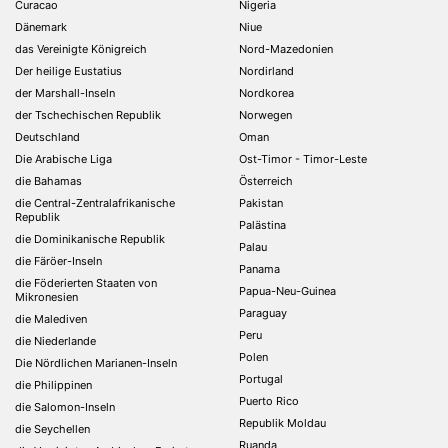
Curacao
Nigeria
Dänemark
Niue
das Vereinigte Königreich
Nord-Mazedonien
Der heilige Eustatius
Nordirland
der Marshall-Inseln
Nordkorea
der Tschechischen Republik
Norwegen
Deutschland
Oman
Die Arabische Liga
Ost-Timor - Timor-Leste
die Bahamas
Österreich
die Central-Zentralafrikanische
Pakistan
Republik
Palästina
die Dominikanische Republik
Palau
die Färöer-Inseln
Panama
die Föderierten Staaten von
Papua-Neu-Guinea
Mikronesien
Paraguay
die Malediven
Peru
die Niederlande
Polen
Die Nördlichen Marianen-Inseln
Portugal
die Philippinen
Puerto Rico
die Salomon-Inseln
Republik Moldau
die Seychellen
Ruanda