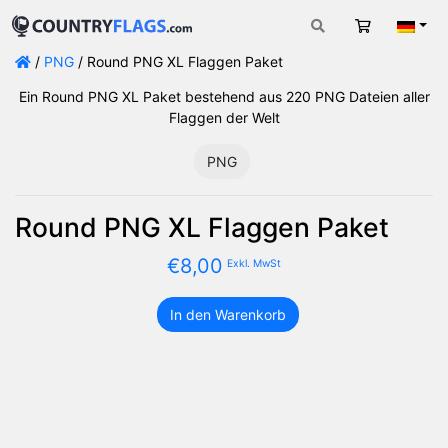
Warenkorb
Deut
/
PNG
/ Round PNG XL Flaggen Paket
Ein Round PNG XL Paket bestehend aus 220 PNG Dateien aller
Flaggen der Welt
PNG
Round PNG XL Flaggen Paket
€
8,00
Exkl. MwSt
In den Warenkorb
Round
PNG
XL
Flaggen
Paket
Menge