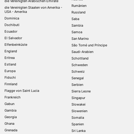
die Vereinigten Arabischen Emirate
Rumänien
die Vereinigten Staaten von Amerika -
USA - Amerika
Russland
Dominica
Saba
Dschibuti
Sambia
Ecuador
Samoa
El Salvador
San Marino
Elfenbeinküste
São Tomé und Príncipe
England
Saudi-Arabien
Eritrea
Schottland
Estland
Schweden
Europa
Schweiz
Fidschi
Senegal
Finnland
Serbien
Flagge von Saint Lucia
Sierra Leone
Frankreich
Singapur
Gabun
Slowakei
Gambia
Slowenien
Georgia
Somalia
Ghana
Spanien
Grenada
Sri Lanka