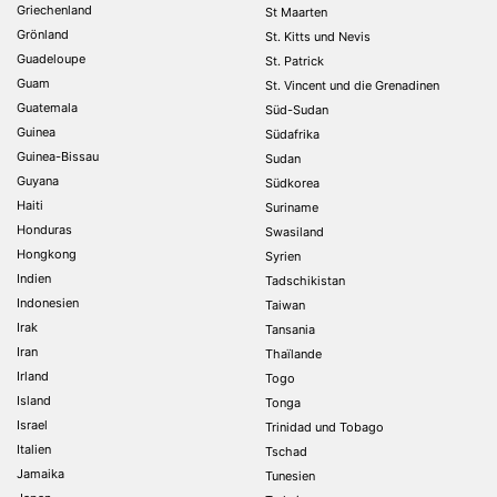
Griechenland
St Maarten
Grönland
St. Kitts und Nevis
Guadeloupe
St. Patrick
Guam
St. Vincent und die Grenadinen
Guatemala
Süd-Sudan
Guinea
Südafrika
Guinea-Bissau
Sudan
Guyana
Südkorea
Haiti
Suriname
Honduras
Swasiland
Hongkong
Syrien
Indien
Tadschikistan
Indonesien
Taiwan
Irak
Tansania
Iran
Thaïlande
Irland
Togo
Island
Tonga
Israel
Trinidad und Tobago
Italien
Tschad
Jamaika
Tunesien