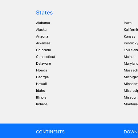
States
Alabama
Iowa
Alaska
Kaliforni
Arizona
Kansas
Arkansas
Kentuck
Colorado
Louisian
Connecticut
Maine
Delaware
Marylan
Florida
Massach
Georgia
Michiga
Hawaii
Minneso
Idaho
Mississi
Illinois
Missouri
Indiana
Montana
CONTINENTS
DOWN