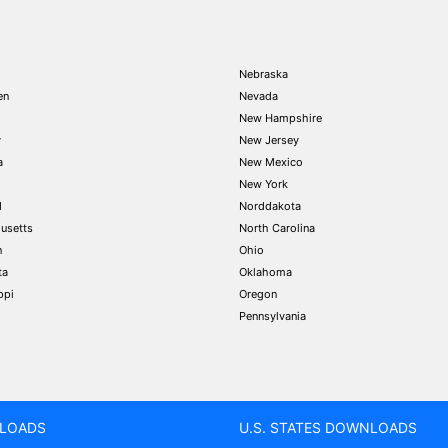
Nebraska
en
Nevada
New Hampshire
y
New Jersey
a
New Mexico
New York
d
Norddakota
usetts
North Carolina
n
Ohio
ta
Oklahoma
ppi
Oregon
Pennsylvania
LOADS
U.S. STATES DOWNLOADS