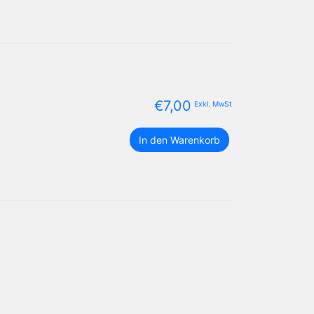
€
7,00
Exkl. MwSt
Round
In den Warenkorb
PNG
Large
U.S.-
Staaten
Flaggen
Paket
Menge