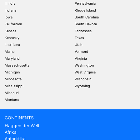
Illinois
Pennsylvania
Indiana
Rhode Island
Iowa
South Carolina
Kalifornien
South Dakota
Kansas
Tennessee
Kentucky
Texas
Louisiana
Utah
Maine
Vermont
Maryland
Virginia
Massachusetts
Washington
Michigan
West Virginia
Minnesota
Wisconsin
Mississippi
Wyoming
Missouri
Montana
CONTINENTS
Flaggen der Welt
Afrika
Antarktika