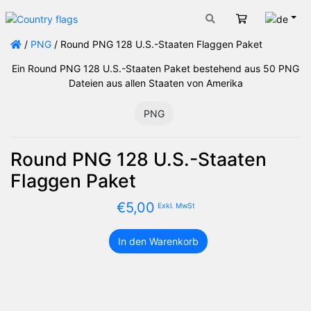
Deut
Warenkorb
/
PNG
/ Round PNG 128 U.S.-Staaten Flaggen Paket
Ein Round PNG 128 U.S.-Staaten Paket bestehend aus 50 PNG
Dateien aus allen Staaten von Amerika
PNG
Round PNG 128 U.S.-Staaten
Flaggen Paket
€
5,00
Exkl. MwSt
In den Warenkorb
Round
PNG
128
U.S.-
Staaten