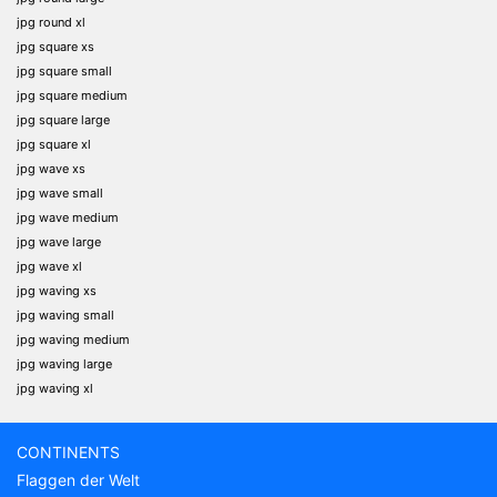
jpg round xl
jpg square xs
jpg square small
jpg square medium
jpg square large
jpg square xl
jpg wave xs
jpg wave small
jpg wave medium
jpg wave large
jpg wave xl
jpg waving xs
jpg waving small
jpg waving medium
jpg waving large
jpg waving xl
CONTINENTS
Flaggen der Welt