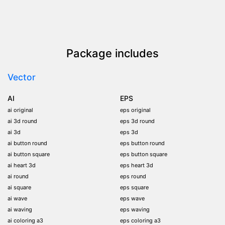
Package includes
Vector
AI
EPS
ai original
eps original
ai 3d round
eps 3d round
ai 3d
eps 3d
ai button round
eps button round
ai button square
eps button square
ai heart 3d
eps heart 3d
ai round
eps round
ai square
eps square
ai wave
eps wave
ai waving
eps waving
ai coloring a3
eps coloring a3