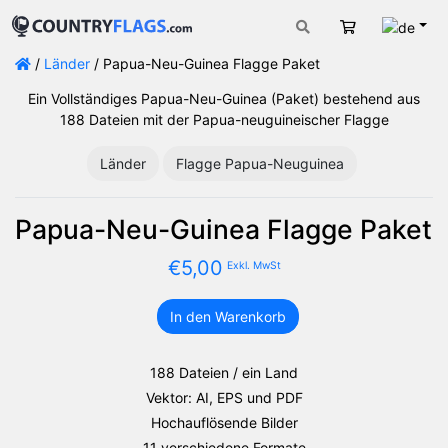
Deut
Warenkorb
/
Länder
/ Papua-Neu-Guinea Flagge Paket
Ein Vollständiges Papua-Neu-Guinea (Paket) bestehend aus
188 Dateien mit der Papua-neuguineischer Flagge
Länder
Flagge Papua-Neuguinea
Papua-Neu-Guinea Flagge Paket
€
5,00
Exkl. MwSt
In den Warenkorb
Papua-
Neu-
Guinea
188 Dateien / ein Land
Flagge
Vektor: AI, EPS und PDF
Paket
Hochauflösende Bilder
Menge
11 verschiedene Formate