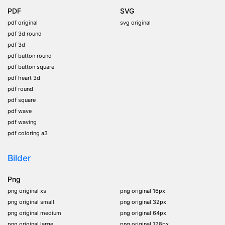
PDF
SVG
pdf original
svg original
pdf 3d round
pdf 3d
pdf button round
pdf button square
pdf heart 3d
pdf round
pdf square
pdf wave
pdf waving
pdf coloring a3
Bilder
Png
png original xs
png original 16px
png original small
png original 32px
png original medium
png original 64px
png original large
png original 128px