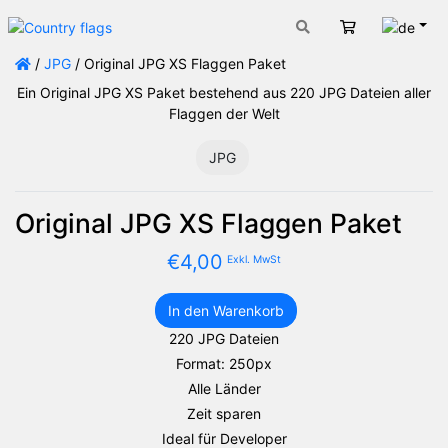
Deut
Warenkorb
/
JPG
/ Original JPG XS Flaggen Paket
Ein Original JPG XS Paket bestehend aus 220 JPG Dateien aller
Flaggen der Welt
JPG
Original JPG XS Flaggen Paket
€
4,00
Exkl. MwSt
In den Warenkorb
Original
220 JPG Dateien
JPG
Format: 250px
XS
Flaggen
Alle Länder
Paket
Zeit sparen
Menge
Ideal für Developer