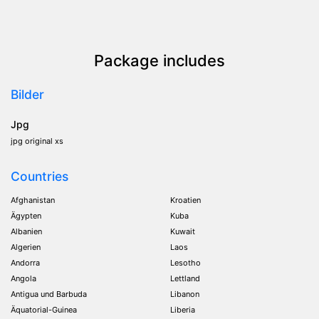
Package includes
Bilder
Jpg
jpg original xs
Countries
Afghanistan
Kroatien
Ägypten
Kuba
Albanien
Kuwait
Algerien
Laos
Andorra
Lesotho
Angola
Lettland
Antigua und Barbuda
Libanon
Äquatorial-Guinea
Liberia