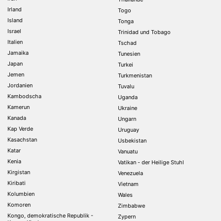
Irland
Togo
Island
Tonga
Israel
Trinidad und Tobago
Italien
Tschad
Jamaika
Tunesien
Japan
Turkei
Jemen
Turkmenistan
Jordanien
Tuvalu
Kambodscha
Uganda
Kamerun
Ukraine
Kanada
Ungarn
Kap Verde
Uruguay
Kasachstan
Usbekistan
Katar
Vanuatu
Kenia
Vatikan - der Heilige Stuhl
Kirgistan
Venezuela
Kiribati
Vietnam
Kolumbien
Wales
Komoren
Zimbabwe
Kongo, demokratische Republik -
Zypern