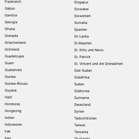
Frankreich
Singapur
Gabun
Slowakei
Gambia
Slowenien
Georgia
Somalia
Ghana
Spanien
Grenada
Sri Lanka
Griechenland
St Maarten
Grönland
St. Kitts und Nevis
Guadeloupe
St. Patrick
Guam
St. Vincent und die Grenadinen
Guatemala
Süd-Sudan
Guinea
Südafrika
Guinea-Bissau
Sudan
Guyana
Südkorea
Haiti
Suriname
Honduras
Swasiland
Hongkong
Syrien
Indien
Tadschikistan
Indonesien
Taiwan
Irak
Tansania
Iran
Thaïlande