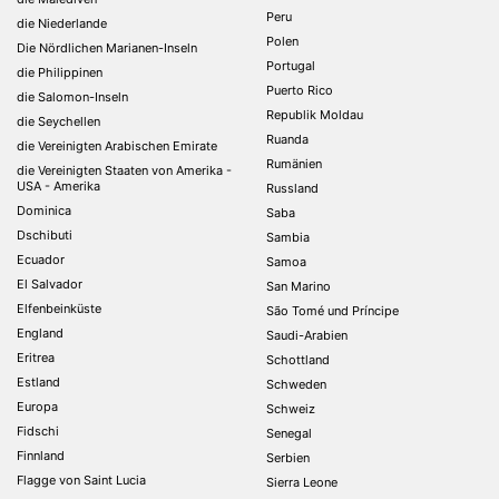
Peru
die Niederlande
Polen
Die Nördlichen Marianen-Inseln
Portugal
die Philippinen
Puerto Rico
die Salomon-Inseln
Republik Moldau
die Seychellen
Ruanda
die Vereinigten Arabischen Emirate
Rumänien
die Vereinigten Staaten von Amerika -
USA - Amerika
Russland
Dominica
Saba
Dschibuti
Sambia
Ecuador
Samoa
El Salvador
San Marino
Elfenbeinküste
São Tomé und Príncipe
England
Saudi-Arabien
Eritrea
Schottland
Estland
Schweden
Europa
Schweiz
Fidschi
Senegal
Finnland
Serbien
Flagge von Saint Lucia
Sierra Leone