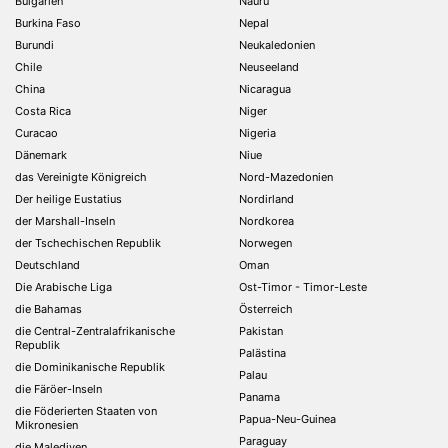
Bulgarien
Nauru
Burkina Faso
Nepal
Burundi
Neukaledonien
Chile
Neuseeland
China
Nicaragua
Costa Rica
Niger
Curacao
Nigeria
Dänemark
Niue
das Vereinigte Königreich
Nord-Mazedonien
Der heilige Eustatius
Nordirland
der Marshall-Inseln
Nordkorea
der Tschechischen Republik
Norwegen
Deutschland
Oman
Die Arabische Liga
Ost-Timor - Timor-Leste
die Bahamas
Österreich
die Central-Zentralafrikanische
Pakistan
Republik
Palästina
die Dominikanische Republik
Palau
die Färöer-Inseln
Panama
die Föderierten Staaten von
Papua-Neu-Guinea
Mikronesien
Paraguay
die Malediven