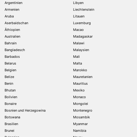
Argentinien
Libyen
Armenien
Liechtenstein
Aruba
Litauen
Aserbaidschan
Luxemburg
Äthiopien
Macao
Australien
Madagaskar
Bahrain
Malawi
Bangladesch
Malaysien
Barbados
Mali
Belarus
Malta
Belgien
Marokko
Belize
Mauretanien
Benin
Mauritius
Bhutan
Mexiko
Bolivien
Monaco
Bonaire
Mongolei
Bosnien und Herzegowina
Montenegro
Botswana
Mosambik
Brasilien
Myanmar
Brunei
Namibia