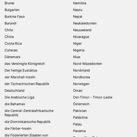
Brunei
Namibia
Bulgarien
Nauru
Burkina Faso
Nepal
Burundi
Neukaledonien
Chile
Neuseeland
China
Nicaragua
Costa Rica
Niger
Curacao
Nigeria
Dänemark
Niue
das Vereinigte Königreich
Nord-Mazedonien
Der heilige Eustatius
Nordirland
der Marshall-Inseln
Nordkorea
der Tschechischen Republik
Norwegen
Deutschland
Oman
Die Arabische Liga
Ost-Timor - Timor-Leste
die Bahamas
Österreich
die Central-Zentralafrikanische
Pakistan
Republik
Palästina
die Dominikanische Republik
Palau
die Färöer-Inseln
Panama
die Föderierten Staaten von