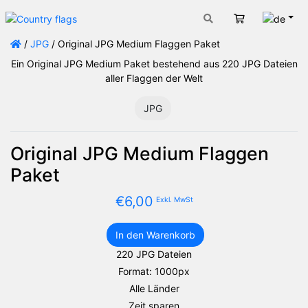
Deut
Warenkorb
/
JPG
/ Original JPG Medium Flaggen Paket
Ein Original JPG Medium Paket bestehend aus 220 JPG Dateien
aller Flaggen der Welt
JPG
Original JPG Medium Flaggen
Paket
€
6,00
Exkl. MwSt
In den Warenkorb
Original
220 JPG Dateien
JPG
Format: 1000px
Medium
Flaggen
Alle Länder
Paket
Zeit sparen