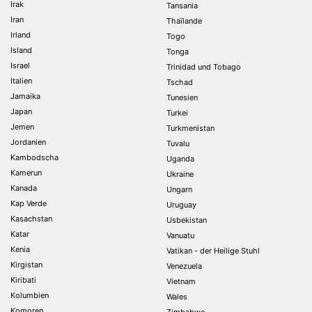
Irak
Tansania
Iran
Thaïlande
Irland
Togo
Island
Tonga
Israel
Trinidad und Tobago
Italien
Tschad
Jamaika
Tunesien
Japan
Turkei
Jemen
Turkmenistan
Jordanien
Tuvalu
Kambodscha
Uganda
Kamerun
Ukraine
Kanada
Ungarn
Kap Verde
Uruguay
Kasachstan
Usbekistan
Katar
Vanuatu
Kenia
Vatikan - der Heilige Stuhl
Kirgistan
Venezuela
Kiribati
Vietnam
Kolumbien
Wales
Komoren
Zimbabwe