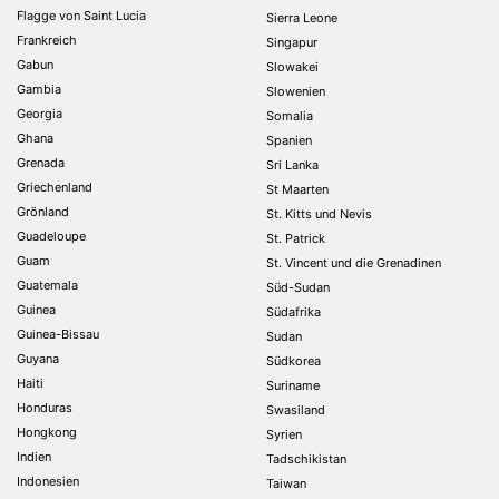
Flagge von Saint Lucia
Sierra Leone
Frankreich
Singapur
Gabun
Slowakei
Gambia
Slowenien
Georgia
Somalia
Ghana
Spanien
Grenada
Sri Lanka
Griechenland
St Maarten
Grönland
St. Kitts und Nevis
Guadeloupe
St. Patrick
Guam
St. Vincent und die Grenadinen
Guatemala
Süd-Sudan
Guinea
Südafrika
Guinea-Bissau
Sudan
Guyana
Südkorea
Haiti
Suriname
Honduras
Swasiland
Hongkong
Syrien
Indien
Tadschikistan
Indonesien
Taiwan