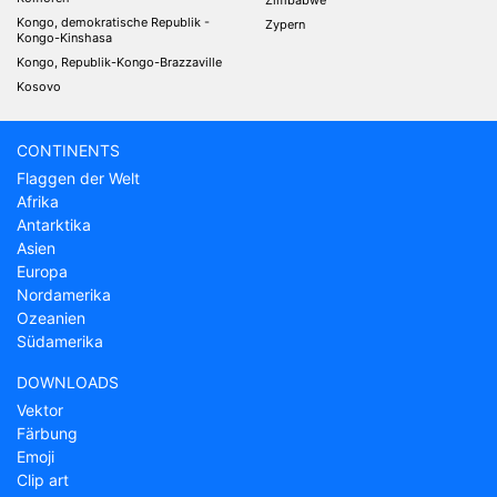
Kongo, demokratische Republik -
Zypern
Kongo-Kinshasa
Kongo, Republik-Kongo-Brazzaville
Kosovo
CONTINENTS
Flaggen der Welt
Afrika
Antarktika
Asien
Europa
Nordamerika
Ozeanien
Südamerika
DOWNLOADS
Vektor
Färbung
Emoji
Clip art