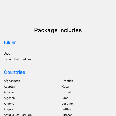
Package includes
Bilder
Jpg
jpg original medium
Countries
Afghanistan
Kroatien
Ägypten
Kuba
Albanien
Kuwait
Algerien
Laos
Andorra
Lesotho
Angola
Lettland
Antigua und Barbuda
Libanon