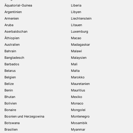
Äquatorial-Guinea
Liberia
Argentinien
Libyen
Armenien
Liechtenstein
Aruba
Litauen
Aserbaidschan
Luxemburg
Äthiopien
Macao
Australien
Madagaskar
Bahrain
Malawi
Bangladesch
Malaysien
Barbados
Mali
Belarus
Malta
Belgien
Marokko
Belize
Mauretanien
Benin
Mauritius
Bhutan
Mexiko
Bolivien
Monaco
Bonaire
Mongolei
Bosnien und Herzegowina
Montenegro
Botswana
Mosambik
Brasilien
Myanmar