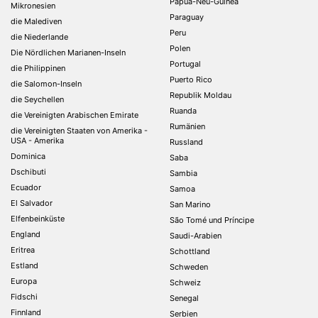
Papua-Neu-Guinea
Mikronesien
Paraguay
die Malediven
Peru
die Niederlande
Polen
Die Nördlichen Marianen-Inseln
Portugal
die Philippinen
Puerto Rico
die Salomon-Inseln
Republik Moldau
die Seychellen
Ruanda
die Vereinigten Arabischen Emirate
Rumänien
die Vereinigten Staaten von Amerika -
USA - Amerika
Russland
Dominica
Saba
Dschibuti
Sambia
Ecuador
Samoa
El Salvador
San Marino
Elfenbeinküste
São Tomé und Príncipe
England
Saudi-Arabien
Eritrea
Schottland
Estland
Schweden
Europa
Schweiz
Fidschi
Senegal
Finnland
Serbien