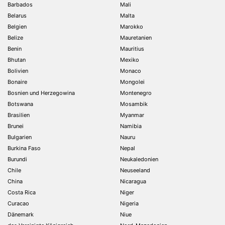
Barbados
Mali
Belarus
Malta
Belgien
Marokko
Belize
Mauretanien
Benin
Mauritius
Bhutan
Mexiko
Bolivien
Monaco
Bonaire
Mongolei
Bosnien und Herzegowina
Montenegro
Botswana
Mosambik
Brasilien
Myanmar
Brunei
Namibia
Bulgarien
Nauru
Burkina Faso
Nepal
Burundi
Neukaledonien
Chile
Neuseeland
China
Nicaragua
Costa Rica
Niger
Curacao
Nigeria
Dänemark
Niue