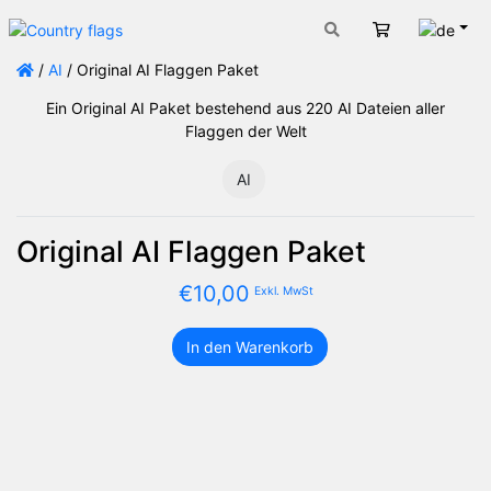
Deut
Warenkorb
/
AI
/ Original AI Flaggen Paket
Ein Original AI Paket bestehend aus 220 AI Dateien aller
Flaggen der Welt
AI
Original AI Flaggen Paket
€
10,00
Exkl. MwSt
In den Warenkorb
Original
AI
Flaggen
Paket
Menge