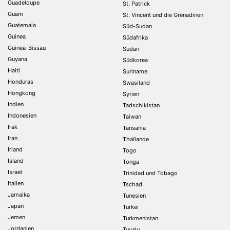
Guadeloupe
St. Patrick
Guam
St. Vincent und die Grenadinen
Guatemala
Süd-Sudan
Guinea
Südafrika
Guinea-Bissau
Sudan
Guyana
Südkorea
Haiti
Suriname
Honduras
Swasiland
Hongkong
Syrien
Indien
Tadschikistan
Indonesien
Taiwan
Irak
Tansania
Iran
Thaïlande
Irland
Togo
Island
Tonga
Israel
Trinidad und Tobago
Italien
Tschad
Jamaika
Tunesien
Japan
Turkei
Jemen
Turkmenistan
Jordanien
Tuvalu