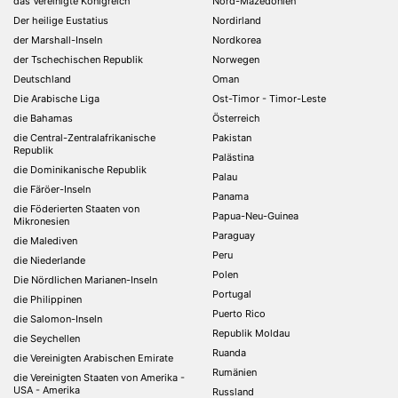
das Vereinigte Königreich
Nord-Mazedonien
Der heilige Eustatius
Nordirland
der Marshall-Inseln
Nordkorea
der Tschechischen Republik
Norwegen
Deutschland
Oman
Die Arabische Liga
Ost-Timor - Timor-Leste
die Bahamas
Österreich
die Central-Zentralafrikanische
Pakistan
Republik
Palästina
die Dominikanische Republik
Palau
die Färöer-Inseln
Panama
die Föderierten Staaten von
Papua-Neu-Guinea
Mikronesien
Paraguay
die Malediven
Peru
die Niederlande
Polen
Die Nördlichen Marianen-Inseln
Portugal
die Philippinen
Puerto Rico
die Salomon-Inseln
Republik Moldau
die Seychellen
Ruanda
die Vereinigten Arabischen Emirate
Rumänien
die Vereinigten Staaten von Amerika -
USA - Amerika
Russland