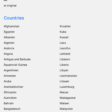
ai original
Countries
Afghanistan
Kroatien
Ägypten
Kuba
Albanien
Kuwait
Algerien
Laos
Andorra
Lesotho
Angola
Lettland
Antigua und Barbuda
Libanon
Äquatorial-Guinea
Liberia
Argentinien
Libyen
Armenien
Liechtenstein
Aruba
Litauen
Aserbaidschan
Luxemburg
Äthiopien
Macao
Australien
Madagaskar
Bahrain
Malawi
Bangladesch
Malaysien