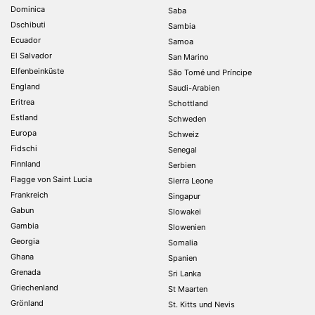
Dominica
Saba
Dschibuti
Sambia
Ecuador
Samoa
El Salvador
San Marino
Elfenbeinküste
São Tomé und Príncipe
England
Saudi-Arabien
Eritrea
Schottland
Estland
Schweden
Europa
Schweiz
Fidschi
Senegal
Finnland
Serbien
Flagge von Saint Lucia
Sierra Leone
Frankreich
Singapur
Gabun
Slowakei
Gambia
Slowenien
Georgia
Somalia
Ghana
Spanien
Grenada
Sri Lanka
Griechenland
St Maarten
Grönland
St. Kitts und Nevis