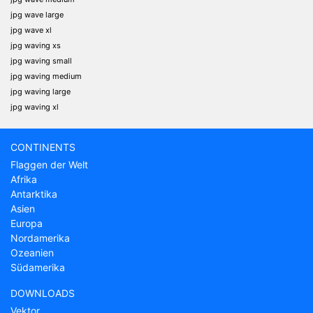
jpg wave large
jpg wave xl
jpg waving xs
jpg waving small
jpg waving medium
jpg waving large
jpg waving xl
CONTINENTS
Flaggen der Welt
Afrika
Antarktika
Asien
Europa
Nordamerika
Ozeanien
Südamerika
DOWNLOADS
Vektor