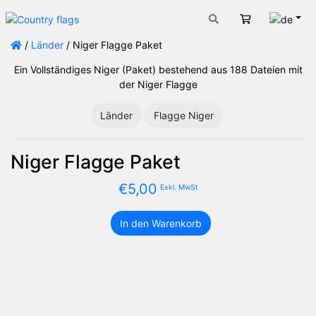
Deut
Warenkorb
/
Länder
/ Niger Flagge Paket
Ein Vollständiges Niger (Paket) bestehend aus 188 Dateien mit
der Niger Flagge
Länder
Flagge Niger
Niger Flagge Paket
€
5,00
Exkl. MwSt
In den Warenkorb
Niger
Flagge
Paket
Menge