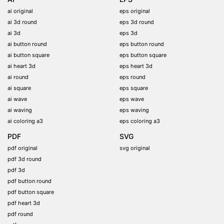
ai original
eps original
ai 3d round
eps 3d round
ai 3d
eps 3d
ai button round
eps button round
ai button square
eps button square
ai heart 3d
eps heart 3d
ai round
eps round
ai square
eps square
ai wave
eps wave
ai waving
eps waving
ai coloring a3
eps coloring a3
PDF
SVG
pdf original
svg original
pdf 3d round
pdf 3d
pdf button round
pdf button square
pdf heart 3d
pdf round