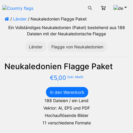
Deut
Warenkorb
/
Länder
/ Neukaledonien Flagge Paket
Ein Vollständiges Neukaledonien (Paket) bestehend aus 188
Dateien mit der Neukaledonische Flagge
Länder
Flagge von Neukaledonien
Neukaledonien Flagge Paket
€
5,00
Exkl. MwSt
In den Warenkorb
Neukaledonien
188 Dateien / ein Land
Flagge
Vektor: AI, EPS und PDF
Paket
Menge
Hochauflösende Bilder
11 verschiedene Formate