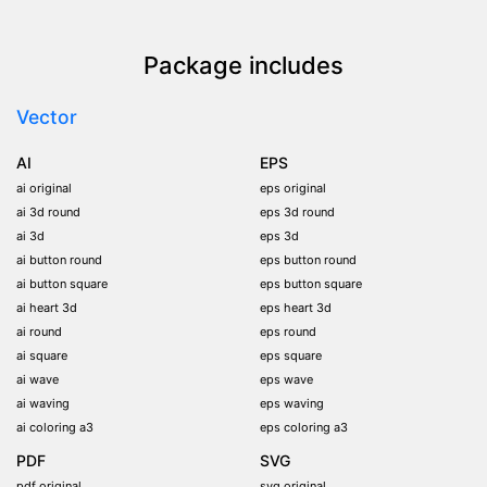
Package includes
Vector
AI
EPS
ai original
eps original
ai 3d round
eps 3d round
ai 3d
eps 3d
ai button round
eps button round
ai button square
eps button square
ai heart 3d
eps heart 3d
ai round
eps round
ai square
eps square
ai wave
eps wave
ai waving
eps waving
ai coloring a3
eps coloring a3
PDF
SVG
pdf original
svg original