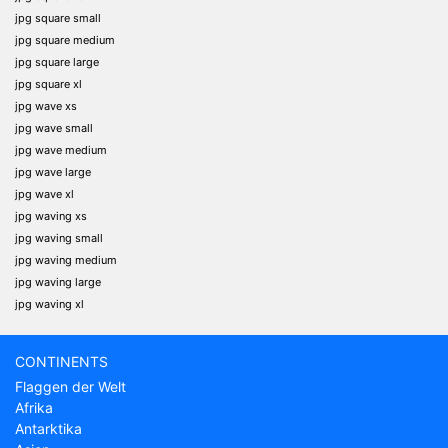
jpg square small
jpg square medium
jpg square large
jpg square xl
jpg wave xs
jpg wave small
jpg wave medium
jpg wave large
jpg wave xl
jpg waving xs
jpg waving small
jpg waving medium
jpg waving large
jpg waving xl
CONTINENTS
Flaggen der Welt
Afrika
Antarktika