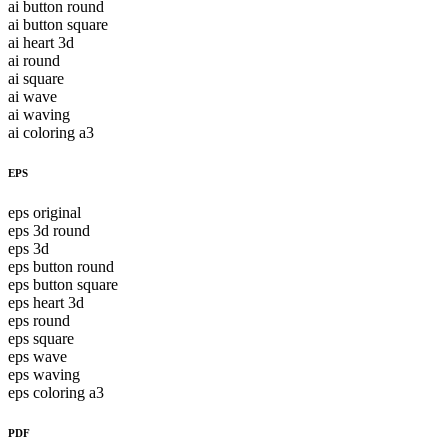
ai button round
ai button square
ai heart 3d
ai round
ai square
ai wave
ai waving
ai coloring a3
EPS
eps original
eps 3d round
eps 3d
eps button round
eps button square
eps heart 3d
eps round
eps square
eps wave
eps waving
eps coloring a3
PDF