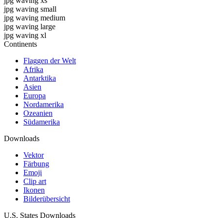
jpg waving xs
jpg waving small
jpg waving medium
jpg waving large
jpg waving xl
Continents
Flaggen der Welt
Afrika
Antarktika
Asien
Europa
Nordamerika
Ozeanien
Südamerika
Downloads
Vektor
Färbung
Emoji
Clip art
Ikonen
Bilderübersicht
U.S. States Downloads