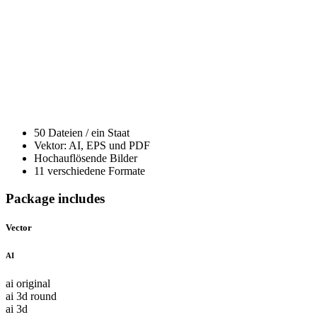
50 Dateien / ein Staat
Vektor: AI, EPS und PDF
Hochauflösende Bilder
11 verschiedene Formate
Package includes
Vector
AI
ai original
ai 3d round
ai 3d