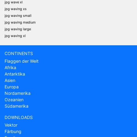
jpg wave xl
jpg waving xs
jpg waving small
jpg waving medium
jpg waving large
jpg waving xl
CONTINENTS
Flaggen der Welt
Afrika
Antarktika
Asien
Europa
Nordamerika
Ozeanien
Südamerika
DOWNLOADS
Vektor
Färbung