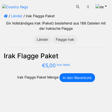
Deut
Warenkorb
/
Länder
/ Irak Flagge Paket
Ein Vollständiges Irak (Paket) bestehend aus 188 Dateien mit
der Irakische Flagge
Länder
Flagge Irak
Irak Flagge Paket
€
5,00
Exkl. MwSt
Irak Flagge Paket Menge
In den Warenkorb