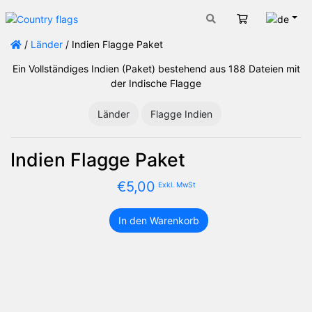
Deut
Warenkorb
/
Länder
/ Indien Flagge Paket
Ein Vollständiges Indien (Paket) bestehend aus 188 Dateien mit
der Indische Flagge
Länder
Flagge Indien
Indien Flagge Paket
€
5,00
Exkl. MwSt
In den Warenkorb
Indien
Flagge
Paket
Menge