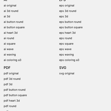
ai original
eps original
ai 3d round
eps 3d round
ai 3d
eps 3d
ai button round
eps button round
ai button square
eps button square
ai heart 3d
eps heart 3d
ai round
eps round
ai square
eps square
ai wave
eps wave
ai waving
eps waving
ai coloring a3
eps coloring a3
PDF
SVG
pdf original
svg original
pdf 3d round
pdf 3d
pdf button round
pdf button square
pdf heart 3d
pdf round