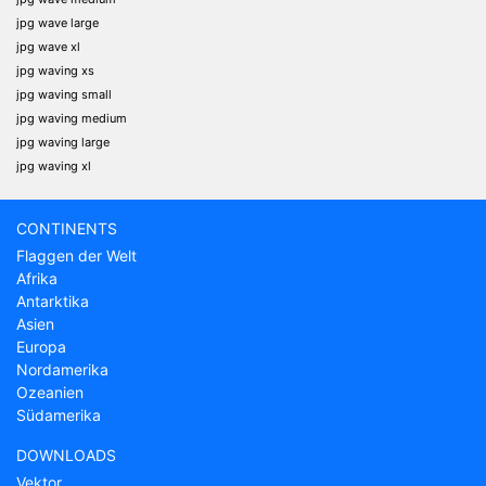
jpg wave large
jpg wave xl
jpg waving xs
jpg waving small
jpg waving medium
jpg waving large
jpg waving xl
CONTINENTS
Flaggen der Welt
Afrika
Antarktika
Asien
Europa
Nordamerika
Ozeanien
Südamerika
DOWNLOADS
Vektor