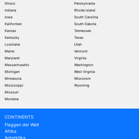
Illinois
Pennsylvania
Indiana
Rhode Island
Iowa
South Carolina
Kalifornien
South Dakota
Kansas
Tennessee
Kentucky
Texas
Louisiana
Utah
Maine
Vermont
Maryland
Virginia
Massachusetts
Washington
Michigan
West Virginia
Minnesota
Wisconsin
Mississippi
Wyoming
Missouri
Montana
CONTINENTS
Flaggen der Welt
Afrika
Antarktika