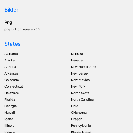
Bilder
Png
png button square 256
States
Alabama
Nebraska
Alaska
Nevada
Arizona
New Hampshire
Arkansas
New Jersey
Colorado
New Mexico
Connecticut
New York
Delaware
Norddakota
Florida
North Carolina
Georgia
Ohio
Hawaii
Oklahoma
Idaho
Oregon
Illinois
Pennsylvania
Indiana
Rhode Island