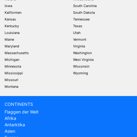
Iowa
South Carolina
Kalifornien
South Dakota
Kansas
Tennessee
Kentucky
Texas
Louisiana
Utah
Maine
Vermont
Maryland
Virginia
Massachusetts
Washington
Michigan
West Virginia
Minnesota
Wisconsin
Mississippi
Wyoming
Missouri
Montana
CONTINENTS
Flaggen der Welt
Afrika
Antarktika
Asien