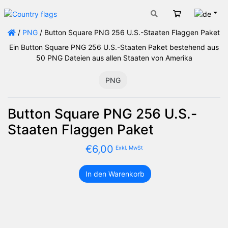
Deut
Warenkorb
/
PNG
/ Button Square PNG 256 U.S.-Staaten Flaggen Paket
Ein Button Square PNG 256 U.S.-Staaten Paket bestehend aus
50 PNG Dateien aus allen Staaten von Amerika
PNG
Button Square PNG 256 U.S.-
Staaten Flaggen Paket
€
6,00
Exkl. MwSt
In den Warenkorb
Button
Square
PNG
256
U.S.-