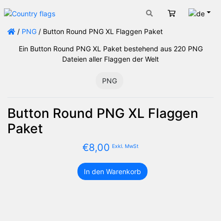
Deut
Warenkorb
/
PNG
/ Button Round PNG XL Flaggen Paket
Ein Button Round PNG XL Paket bestehend aus 220 PNG
Dateien aller Flaggen der Welt
PNG
Button Round PNG XL Flaggen
Paket
€
8,00
Exkl. MwSt
In den Warenkorb
Button
Round
PNG
XL
Flaggen