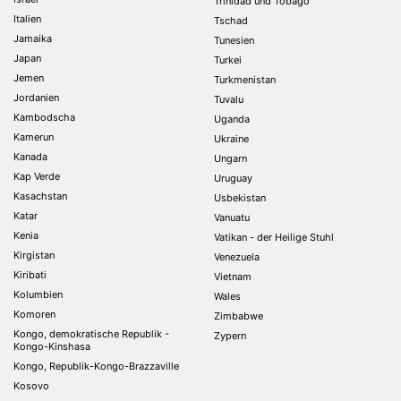
Trinidad und Tobago
Italien
Tschad
Jamaika
Tunesien
Japan
Turkei
Jemen
Turkmenistan
Jordanien
Tuvalu
Kambodscha
Uganda
Kamerun
Ukraine
Kanada
Ungarn
Kap Verde
Uruguay
Kasachstan
Usbekistan
Katar
Vanuatu
Kenia
Vatikan - der Heilige Stuhl
Kirgistan
Venezuela
Kiribati
Vietnam
Kolumbien
Wales
Komoren
Zimbabwe
Kongo, demokratische Republik -
Zypern
Kongo-Kinshasa
Kongo, Republik-Kongo-Brazzaville
Kosovo