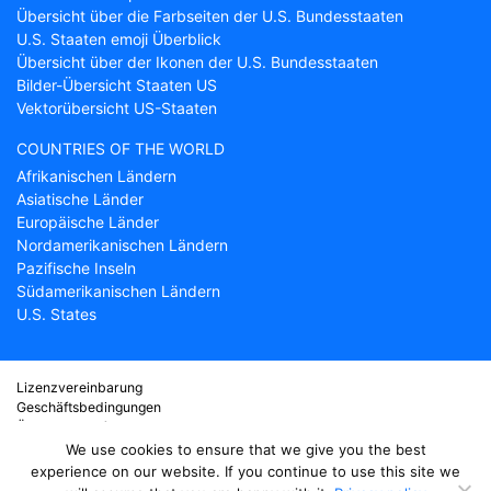
Übersicht über die Farbseiten der U.S. Bundesstaaten
U.S. Staaten emoji Überblick
Übersicht über der Ikonen der U.S. Bundesstaaten
Bilder-Übersicht Staaten US
Vektorübersicht US-Staaten
COUNTRIES OF THE WORLD
Afrikanischen Ländern
Asiatische Länder
Europäische Länder
Nordamerikanischen Ländern
Pazifische Inseln
Südamerikanischen Ländern
U.S. States
Lizenzvereinbarung
Geschäftsbedingungen
Über Countryflags.com
Haftungsausschluss
We use cookies to ensure that we give you the best
Datenschutzerklärung
experience on our website. If you continue to use this site we