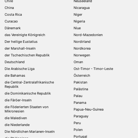
Chile
Neuseeland
China
Nicaragua
Costa Rica
Niger
Curacao
Nigeria
Dänemark
Niue
das Vereinigte Königreich
Nord-Mazedonien
Der heilige Eustatius
Nordirland
der Marshall-Inseln
Nordkorea
der Tschechischen Republik
Norwegen
Deutschland
Oman
Die Arabische Liga
Ost-Timor - Timor-Leste
die Bahamas
Österreich
die Central-Zentralafrikanische
Pakistan
Republik
Palästina
die Dominikanische Republik
Palau
die Färöer-Inseln
Panama
die Föderierten Staaten von
Papua-Neu-Guinea
Mikronesien
Paraguay
die Malediven
Peru
die Niederlande
Polen
Die Nördlichen Marianen-Inseln
Portugal