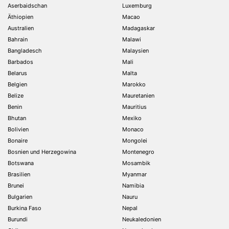
Aserbaidschan
Luxemburg
Äthiopien
Macao
Australien
Madagaskar
Bahrain
Malawi
Bangladesch
Malaysien
Barbados
Mali
Belarus
Malta
Belgien
Marokko
Belize
Mauretanien
Benin
Mauritius
Bhutan
Mexiko
Bolivien
Monaco
Bonaire
Mongolei
Bosnien und Herzegowina
Montenegro
Botswana
Mosambik
Brasilien
Myanmar
Brunei
Namibia
Bulgarien
Nauru
Burkina Faso
Nepal
Burundi
Neukaledonien