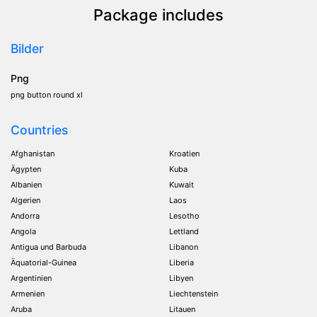
Package includes
Bilder
Png
png button round xl
Countries
Afghanistan
Kroatien
Ägypten
Kuba
Albanien
Kuwait
Algerien
Laos
Andorra
Lesotho
Angola
Lettland
Antigua und Barbuda
Libanon
Äquatorial-Guinea
Liberia
Argentinien
Libyen
Armenien
Liechtenstein
Aruba
Litauen