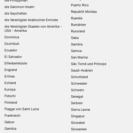
die Philippinen
Puerto Rico
die Salomon-Inseln
Republik Moldau
die Seychellen
Ruanda
die Vereinigten Arabischen Emirate
Rumänien
die Vereinigten Staaten von Amerika -
USA - Amerika
Russland
Dominica
Saba
Dschibuti
Sambia
Ecuador
Samoa
El Salvador
San Marino
Elfenbeinküste
São Tomé und Príncipe
England
Saudi-Arabien
Eritrea
Schottland
Estland
Schweden
Europa
Schweiz
Fidschi
Senegal
Finnland
Serbien
Flagge von Saint Lucia
Sierra Leone
Frankreich
Singapur
Gabun
Slowakei
Gambia
Slowenien