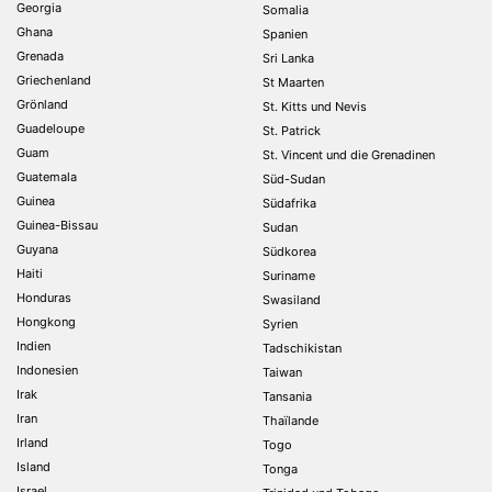
Georgia
Somalia
Ghana
Spanien
Grenada
Sri Lanka
Griechenland
St Maarten
Grönland
St. Kitts und Nevis
Guadeloupe
St. Patrick
Guam
St. Vincent und die Grenadinen
Guatemala
Süd-Sudan
Guinea
Südafrika
Guinea-Bissau
Sudan
Guyana
Südkorea
Haiti
Suriname
Honduras
Swasiland
Hongkong
Syrien
Indien
Tadschikistan
Indonesien
Taiwan
Irak
Tansania
Iran
Thaïlande
Irland
Togo
Island
Tonga
Israel