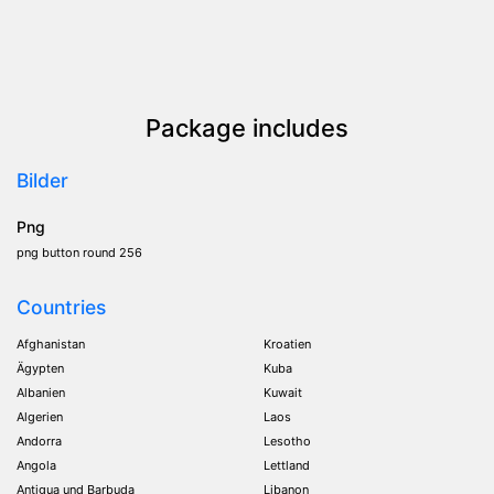
Package includes
Bilder
Png
png button round 256
Countries
Afghanistan
Kroatien
Ägypten
Kuba
Albanien
Kuwait
Algerien
Laos
Andorra
Lesotho
Angola
Lettland
Antigua und Barbuda
Libanon