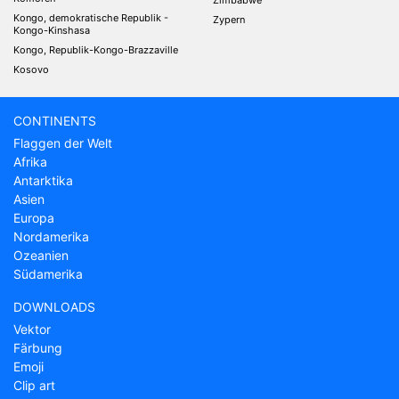
Kongo, demokratische Republik -
Zypern
Kongo-Kinshasa
Kongo, Republik-Kongo-Brazzaville
Kosovo
CONTINENTS
Flaggen der Welt
Afrika
Antarktika
Asien
Europa
Nordamerika
Ozeanien
Südamerika
DOWNLOADS
Vektor
Färbung
Emoji
Clip art