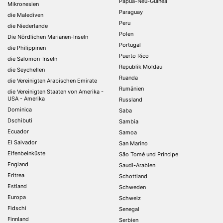
Papua-Neu-Guinea
Mikronesien
Paraguay
die Malediven
Peru
die Niederlande
Polen
Die Nördlichen Marianen-Inseln
Portugal
die Philippinen
Puerto Rico
die Salomon-Inseln
Republik Moldau
die Seychellen
Ruanda
die Vereinigten Arabischen Emirate
Rumänien
die Vereinigten Staaten von Amerika -
USA - Amerika
Russland
Dominica
Saba
Dschibuti
Sambia
Ecuador
Samoa
El Salvador
San Marino
Elfenbeinküste
São Tomé und Príncipe
England
Saudi-Arabien
Eritrea
Schottland
Estland
Schweden
Europa
Schweiz
Fidschi
Senegal
Finnland
Serbien