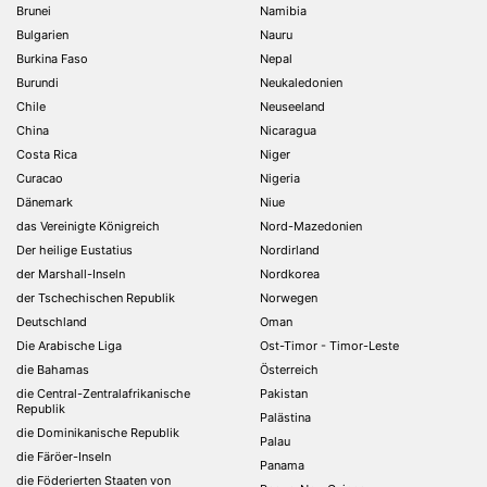
Brunei
Namibia
Bulgarien
Nauru
Burkina Faso
Nepal
Burundi
Neukaledonien
Chile
Neuseeland
China
Nicaragua
Costa Rica
Niger
Curacao
Nigeria
Dänemark
Niue
das Vereinigte Königreich
Nord-Mazedonien
Der heilige Eustatius
Nordirland
der Marshall-Inseln
Nordkorea
der Tschechischen Republik
Norwegen
Deutschland
Oman
Die Arabische Liga
Ost-Timor - Timor-Leste
die Bahamas
Österreich
die Central-Zentralafrikanische
Pakistan
Republik
Palästina
die Dominikanische Republik
Palau
die Färöer-Inseln
Panama
die Föderierten Staaten von