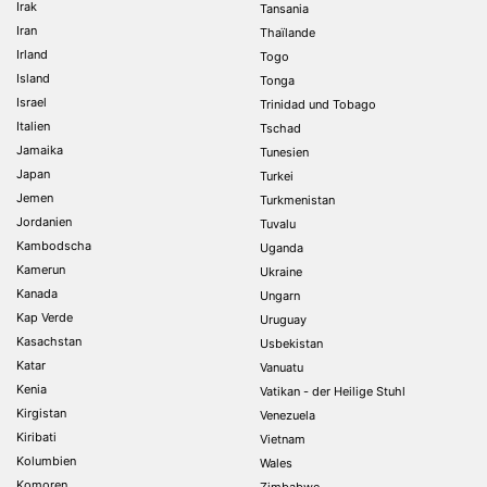
Irak
Tansania
Iran
Thaïlande
Irland
Togo
Island
Tonga
Israel
Trinidad und Tobago
Italien
Tschad
Jamaika
Tunesien
Japan
Turkei
Jemen
Turkmenistan
Jordanien
Tuvalu
Kambodscha
Uganda
Kamerun
Ukraine
Kanada
Ungarn
Kap Verde
Uruguay
Kasachstan
Usbekistan
Katar
Vanuatu
Kenia
Vatikan - der Heilige Stuhl
Kirgistan
Venezuela
Kiribati
Vietnam
Kolumbien
Wales
Komoren
Zimbabwe