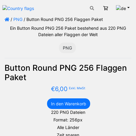
Deut
Warenkorb
/
PNG
/ Button Round PNG 256 Flaggen Paket
Ein Button Round PNG 256 Paket bestehend aus 220 PNG
Dateien aller Flaggen der Welt
PNG
Button Round PNG 256 Flaggen
Paket
€
6,00
Exkl. MwSt
In den Warenkorb
Button
220 PNG Dateien
Round
Format: 256px
PNG
256
Alle Länder
Flaggen
Zeit sparen