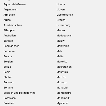
Äquatorial-Guinea
Liberia
Argentinien
Libyen
Armenien
Liechtenstein
Aruba
Litauen
Aserbaidschan
Luxemburg
Äthiopien
Macao
Australien
Madagaskar
Bahrain
Malawi
Bangladesch
Malaysien
Barbados
Mali
Belarus
Malta
Belgien
Marokko
Belize
Mauretanien
Benin
Mauritius
Bhutan
Mexiko
Bolivien
Monaco
Bonaire
Mongolei
Bosnien und Herzegowina
Montenegro
Botswana
Mosambik
Brasilien
Myanmar