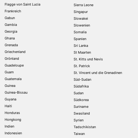
Flagge von Saint Lucia
Sierra Leone
Frankreich
Singapur
Gabun
Slowakei
Gambia
Slowenien
Georgia
Somalia
Ghana
Spanien
Grenada
Sri Lanka
Griechenland
St Maarten
Grönland
St. Kitts und Nevis
Guadeloupe
St. Patrick
Guam
St. Vincent und die Grenadinen
Guatemala
Süd-Sudan
Guinea
Südafrika
Guinea-Bissau
Sudan
Guyana
Südkorea
Haiti
Suriname
Honduras
Swasiland
Hongkong
Syrien
Indien
Tadschikistan
Indonesien
Taiwan