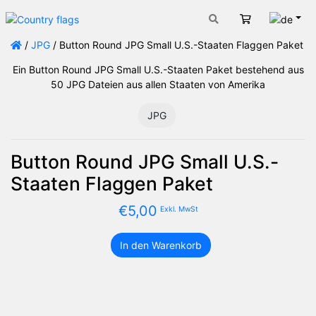
Deut
Warenkorb
/
JPG
/ Button Round JPG Small U.S.-Staaten Flaggen Paket
Ein Button Round JPG Small U.S.-Staaten Paket bestehend aus
50 JPG Dateien aus allen Staaten von Amerika
JPG
Button Round JPG Small U.S.-
Staaten Flaggen Paket
€
5,00
Exkl. MwSt
In den Warenkorb
Button
Round
JPG
Small
U.S.-