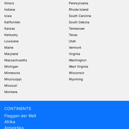
Illinois
Pennsylvania
Indiana
Rhode Island
Iowa
South Carolina
Kalifornien
South Dakota
Kansas
Tennessee
Kentucky
Texas
Louisiana
Utah
Maine
Vermont
Maryland
Virginia
Massachusetts
Washington
Michigan
West Virginia
Minnesota
Wisconsin
Mississippi
Wyoming
Missouri
Montana
CONTINENTS
Flaggen der Welt
Afrika
Antarktika