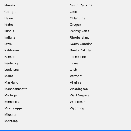
Florida
North Carolina
Georgia
Ohio
Hawaii
Oklahoma
Idaho
Oregon
Illinois
Pennsylvania
Indiana
Rhode Island
Iowa
South Carolina
Kalifornien
South Dakota
Kansas
Tennessee
Kentucky
Texas
Louisiana
Utah
Maine
Vermont
Maryland
Virginia
Massachusetts
Washington
Michigan
West Virginia
Minnesota
Wisconsin
Mississippi
Wyoming
Missouri
Montana