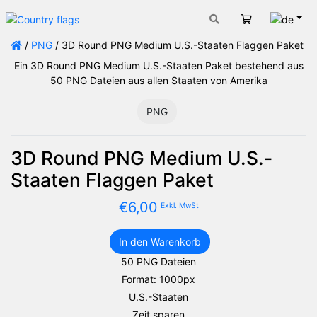
Deut
Warenkorb
/
PNG
/ 3D Round PNG Medium U.S.-Staaten Flaggen Paket
Ein 3D Round PNG Medium U.S.-Staaten Paket bestehend aus
50 PNG Dateien aus allen Staaten von Amerika
PNG
3D Round PNG Medium U.S.-
Staaten Flaggen Paket
€
6,00
Exkl. MwSt
In den Warenkorb
3D
50 PNG Dateien
Round
Format: 1000px
PNG
Medium
U.S.-Staaten
U.S.-
Zeit sparen