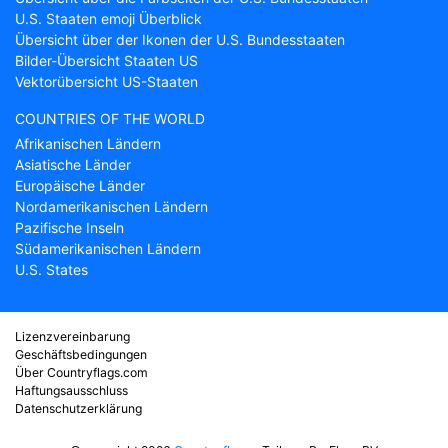
U.S. Staaten emoji Überblick
Übersicht über der Ikonen der U.S. Bundesstaaten
Bilder-Übersicht Staaten US
Vektorübersicht US-Staaten
COUNTRIES OF THE WORLD
Afrikanischen Ländern
Asiatische Länder
Europäische Länder
Nordamerikanischen Ländern
Pazifische Inseln
Südamerikanischen Ländern
U.S. States
Lizenzvereinbarung
Geschäftsbedingungen
Über Countryflags.com
Haftungsausschluss
Datenschutzerklärung