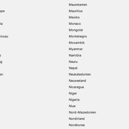
d
Mauretanien
upe
Mauritius
Mexiko
la
Monaco
Mongolei
issau
Montenegro
Mosambik
Myanmar
s
Namibia
ng
Nauru
Nepal
en
Neukaledonien
Neuseeland
Nicaragua
Niger
Nigeria
Niue
Nord-Mazedonien
Nordirland
Nordkorea