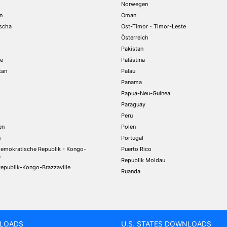
Norwegen
n
Oman
scha
Ost-Timor - Timor-Leste
Österreich
Pakistan
de
Palästina
tan
Palau
Panama
Papua-Neu-Guinea
Paraguay
Peru
en
Polen
n
Portugal
emokratische Republik - Kongo-
Puerto Rico
a
Republik Moldau
epublik-Kongo-Brazzaville
Ruanda
LOADS
U.S. STATES DOWNLOADS