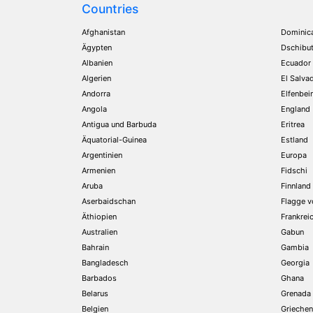
Countries
Afghanistan
Dominic
Ägypten
Dschibut
Albanien
Ecuador
Algerien
El Salva
Andorra
Elfenbei
Angola
England
Antigua und Barbuda
Eritrea
Äquatorial-Guinea
Estland
Argentinien
Europa
Armenien
Fidschi
Aruba
Finnland
Aserbaidschan
Flagge v
Äthiopien
Frankrei
Australien
Gabun
Bahrain
Gambia
Bangladesch
Georgia
Barbados
Ghana
Belarus
Grenada
Belgien
Griechen