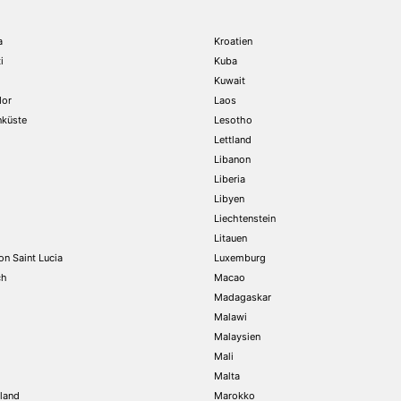
a
Kroatien
i
Kuba
Kuwait
dor
Laos
nküste
Lesotho
Lettland
Libanon
Liberia
Libyen
Liechtenstein
Litauen
on Saint Lucia
Luxemburg
ch
Macao
Madagaskar
Malawi
Malaysien
Mali
Malta
land
Marokko