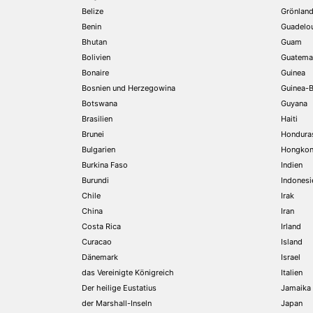
Belize
Grönlan
Benin
Guadelo
Bhutan
Guam
Bolivien
Guatema
Bonaire
Guinea
Bosnien und Herzegowina
Guinea-B
Botswana
Guyana
Brasilien
Haiti
Brunei
Hondura
Bulgarien
Hongko
Burkina Faso
Indien
Burundi
Indonesi
Chile
Irak
China
Iran
Costa Rica
Irland
Curacao
Island
Dänemark
Israel
das Vereinigte Königreich
Italien
Der heilige Eustatius
Jamaika
der Marshall-Inseln
Japan