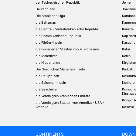
der Tschechischen Republik
Jemen
Deutschland
Jordanie
Die Arabische Liga
Kambod
die Bahamas
Kamerun
die Central-Zentralafrikanische Republik
Kanada
die Dominikanische Republik
Kap Ver
die Färöer-Inseln
Kasachs
die Föderierten Staaten von Mikronesien
Katar
die Malediven
Kenia
die Niederlande
Kirgistan
Die Nördlichen Marianen-Inseln
Kiribati
die Philippinen
Kolumbi
die Salomon-Inseln
Komore
die Seychellen
Kongo, d
Kinshas
die Vereinigten Arabischen Emirate
Kongo, R
die Vereinigten Staaten von Amerika - USA -
Amerika
Kosovo
CONTINENTS
DOWN