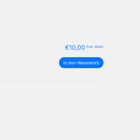
€
10,00
Exkl. MwSt
3D
In den Warenkorb
Round
EPS
Flaggen
Paket
Menge