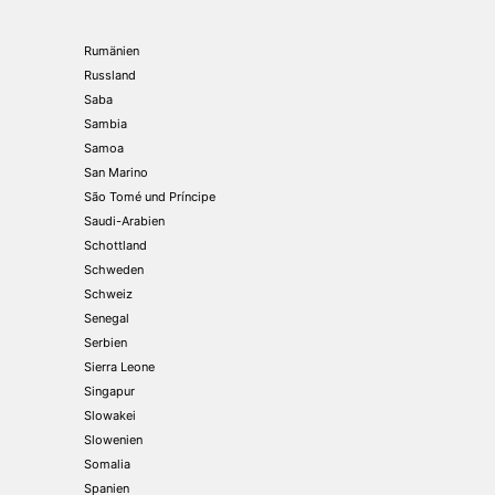
Rumänien
Russland
Saba
Sambia
Samoa
San Marino
São Tomé und Príncipe
Saudi-Arabien
Schottland
Schweden
Schweiz
Senegal
Serbien
Sierra Leone
Singapur
Slowakei
Slowenien
Somalia
Spanien