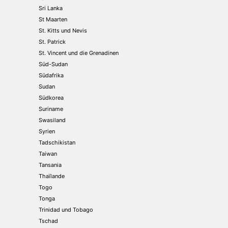
Sri Lanka
St Maarten
St. Kitts und Nevis
St. Patrick
St. Vincent und die Grenadinen
Süd-Sudan
Südafrika
Sudan
Südkorea
Suriname
Swasiland
Syrien
Tadschikistan
Taiwan
Tansania
Thaïlande
Togo
Tonga
Trinidad und Tobago
Tschad