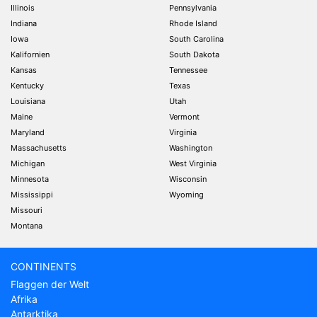
Illinois
Pennsylvania
Indiana
Rhode Island
Iowa
South Carolina
Kalifornien
South Dakota
Kansas
Tennessee
Kentucky
Texas
Louisiana
Utah
Maine
Vermont
Maryland
Virginia
Massachusetts
Washington
Michigan
West Virginia
Minnesota
Wisconsin
Mississippi
Wyoming
Missouri
Montana
CONTINENTS
Flaggen der Welt
Afrika
Antarktika