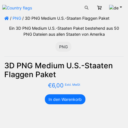
Deut
Warenkorb
/
PNG
/ 3D PNG Medium U.S.-Staaten Flaggen Paket
Ein 3D PNG Medium U.S.-Staaten Paket bestehend aus 50
PNG Dateien aus allen Staaten von Amerika
PNG
3D PNG Medium U.S.-Staaten
Flaggen Paket
€
6,00
Exkl. MwSt
In den Warenkorb
3D
PNG
Medium
U.S.-
Staaten