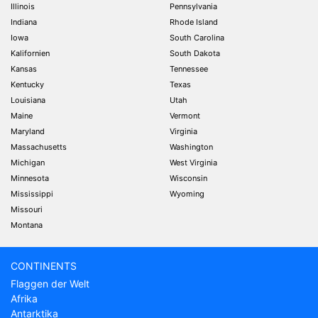
Illinois
Pennsylvania
Indiana
Rhode Island
Iowa
South Carolina
Kalifornien
South Dakota
Kansas
Tennessee
Kentucky
Texas
Louisiana
Utah
Maine
Vermont
Maryland
Virginia
Massachusetts
Washington
Michigan
West Virginia
Minnesota
Wisconsin
Mississippi
Wyoming
Missouri
Montana
CONTINENTS
Flaggen der Welt
Afrika
Antarktika