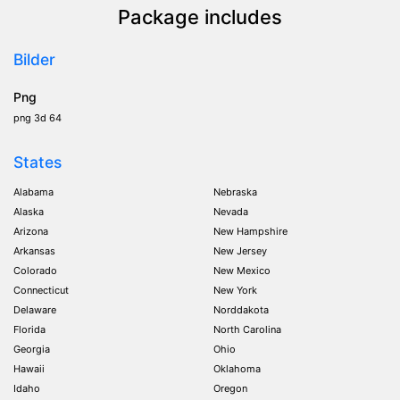
Package includes
Bilder
Png
png 3d 64
States
Alabama
Nebraska
Alaska
Nevada
Arizona
New Hampshire
Arkansas
New Jersey
Colorado
New Mexico
Connecticut
New York
Delaware
Norddakota
Florida
North Carolina
Georgia
Ohio
Hawaii
Oklahoma
Idaho
Oregon