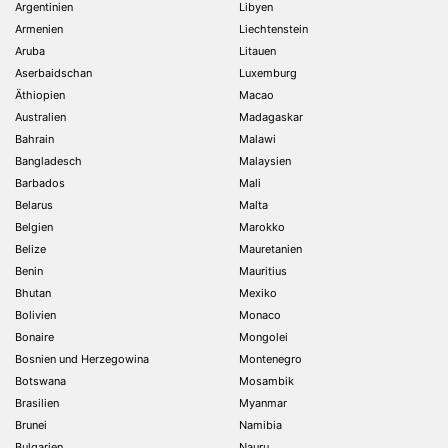
Argentinien
Libyen
Armenien
Liechtenstein
Aruba
Litauen
Aserbaidschan
Luxemburg
Äthiopien
Macao
Australien
Madagaskar
Bahrain
Malawi
Bangladesch
Malaysien
Barbados
Mali
Belarus
Malta
Belgien
Marokko
Belize
Mauretanien
Benin
Mauritius
Bhutan
Mexiko
Bolivien
Monaco
Bonaire
Mongolei
Bosnien und Herzegowina
Montenegro
Botswana
Mosambik
Brasilien
Myanmar
Brunei
Namibia
Bulgarien
Nauru