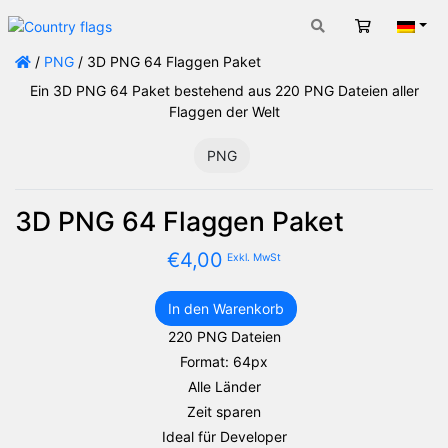
Warenkorb
Deut
/
PNG
/ 3D PNG 64 Flaggen Paket
Ein 3D PNG 64 Paket bestehend aus 220 PNG Dateien aller
Flaggen der Welt
PNG
3D PNG 64 Flaggen Paket
€
4,00
Exkl. MwSt
In den Warenkorb
3D
220 PNG Dateien
PNG
Format: 64px
64
Flaggen
Alle Länder
Paket
Zeit sparen
Menge
Ideal für Developer