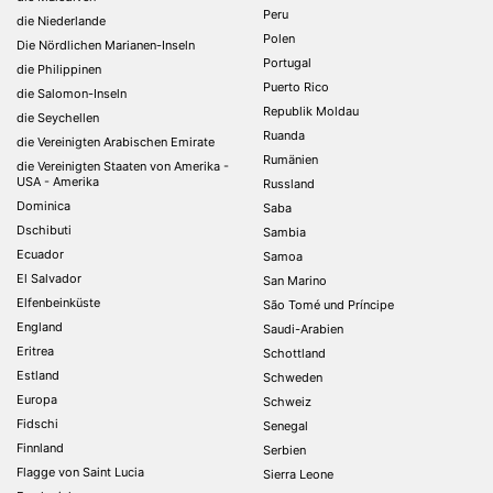
Peru
die Niederlande
Polen
Die Nördlichen Marianen-Inseln
Portugal
die Philippinen
Puerto Rico
die Salomon-Inseln
Republik Moldau
die Seychellen
Ruanda
die Vereinigten Arabischen Emirate
Rumänien
die Vereinigten Staaten von Amerika -
USA - Amerika
Russland
Dominica
Saba
Dschibuti
Sambia
Ecuador
Samoa
El Salvador
San Marino
Elfenbeinküste
São Tomé und Príncipe
England
Saudi-Arabien
Eritrea
Schottland
Estland
Schweden
Europa
Schweiz
Fidschi
Senegal
Finnland
Serbien
Flagge von Saint Lucia
Sierra Leone