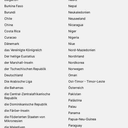
Burkina Faso
Nepal
Burundi
Neukaledonien
Chile
Neuseeland
China
Nicaragua
Costa Rica
Niger
Curacao
Nigeria
Dänemark
Niue
das Vereinigte Königreich
Nord-Mazedonien
Der heilige Eustatius
Nordirland
der Marshall-Inseln
Nordkorea
der Tschechischen Republik
Norwegen
Deutschland
Oman
Die Arabische Liga
Ost-Timor - Timor-Leste
die Bahamas
Österreich
die Central-Zentralafrikanische
Pakistan
Republik
Palästina
die Dominikanische Republik
Palau
die Färöer-Inseln
Panama
die Föderierten Staaten von
Papua-Neu-Guinea
Mikronesien
Paraguay
die Malediven