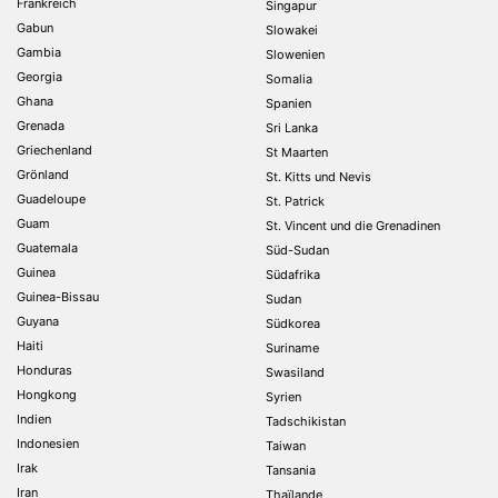
Frankreich
Singapur
Gabun
Slowakei
Gambia
Slowenien
Georgia
Somalia
Ghana
Spanien
Grenada
Sri Lanka
Griechenland
St Maarten
Grönland
St. Kitts und Nevis
Guadeloupe
St. Patrick
Guam
St. Vincent und die Grenadinen
Guatemala
Süd-Sudan
Guinea
Südafrika
Guinea-Bissau
Sudan
Guyana
Südkorea
Haiti
Suriname
Honduras
Swasiland
Hongkong
Syrien
Indien
Tadschikistan
Indonesien
Taiwan
Irak
Tansania
Iran
Thaïlande